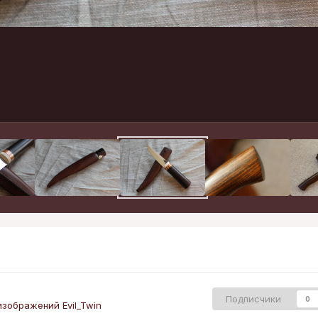
Подписчики
0
зображений Evil_Twin