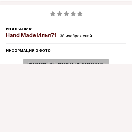
ИЗ АЛЬБОМА:
Hand Made Илья71
· 38 изображений
ИНФОРМАЦИЯ О ФОТО
Просмотр EXIF информации фотографии
Подписчики
0
Язык
Политика конфиденциальности
Обратная связь
Cookie-файлы
www.knives.kz