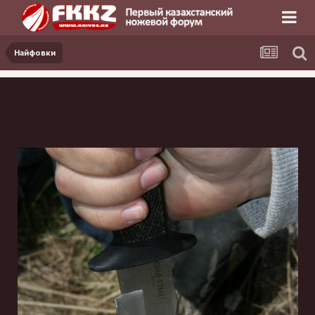
Найфовки