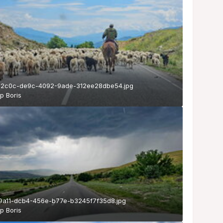
2c0c-de9c-4092-9ade-312ee28dbe54.jpg
ор
Boris
9a11-dcb4-456e-b77e-b3245f7f35d8.jpg
ор
Boris