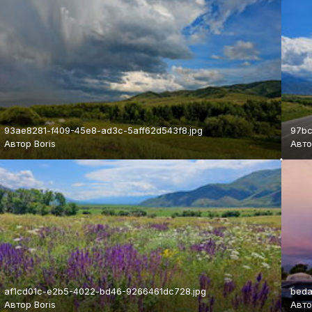
93ae8281-f409-45e8-ad3c-5aff62d543f8.jpg
97bc
Автор
Boris
Авт
af1cd01c-e2b5-4022-bd46-9266461dc728.jpg
beda
Автор
Boris
Авт