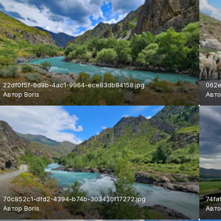
22df0f5f-6d9b-4ac1-9964-ece83db84158.jpg
062e
Автор
Boris
Авт
70c852c1-dfd2-4394-b74b-303430f17272.jpg
74fa
Автор
Boris
Авт