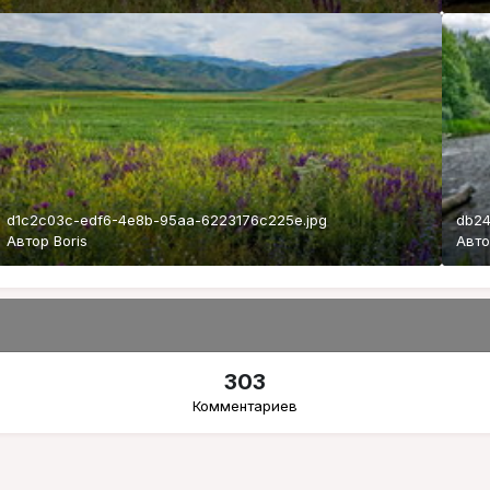
d1c2c03c-edf6-4e8b-95aa-6223176c225e.jpg
db24
Автор
Boris
Авт
303
Комментариев