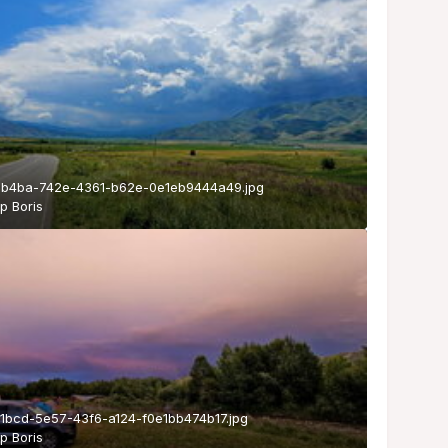
b4ba-742e-4361-b62e-0e1eb9444a49.jpg
ор
Boris
1bcd-5e57-43f6-a124-f0e1bb474b17.jpg
ор
Boris