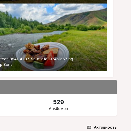
fcef-8541-4787-9b0f-c1d0074b1a67.jpg
ор
Boris
529
Альбомов
Активность