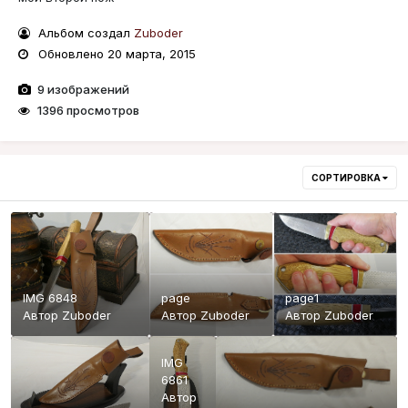
Альбом создал
Zuboder
Обновлено
20 марта, 2015
9 изображений
1396 просмотров
СОРТИРОВКА
IMG 6848
page
page1
Автор
Zuboder
Автор
Zuboder
Автор
Zuboder
IMG
6861
Автор