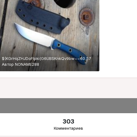
$(KGrHqZHJDoFIpki(G6UBSKnkQv9bw~~60 57
Автор
NONAME288
303
Комментариев