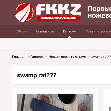
Обзор
Активность
Галерея
Правила форум
Главная
Галерея
Ножи и все, что с ними
swamp rat??
swamp rat???