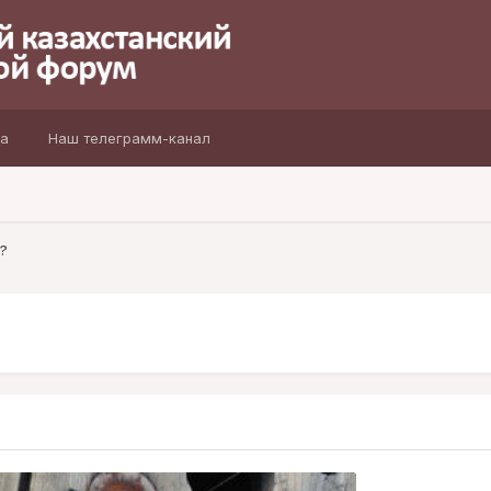
а
Наш телеграмм-канал
?