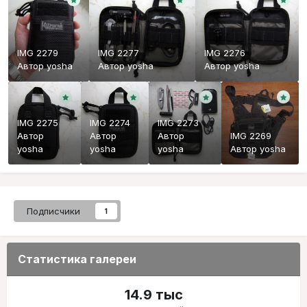
IMG 2279
IMG 2277
IMG 2276
Автор
yosha
Автор
yosha
Автор
yosha
IMG 2275
IMG 2274
IMG 2273
Автор
Автор
Автор
IMG 2269
yosha
yosha
yosha
Автор
yosha
Подписчики
1
Статистика галереи
14.9 тыс