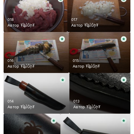
018
017
Автор
ŦᾡἷḶἷḠḩŦ
Автор
ŦᾡἷḶἷḠḩŦ
016
015
Автор
ŦᾡἷḶἷḠḩŦ
Автор
ŦᾡἷḶἷḠḩŦ
014
013
Автор
ŦᾡἷḶἷḠḩŦ
Автор
ŦᾡἷḶἷḠḩŦ