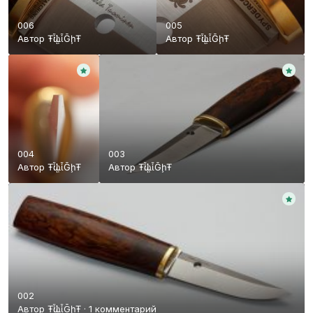
006
005
Автор
ŦᾡἷḶἷḠḩŦ
Автор
ŦᾡἷḶἷḠḩŦ
004
003
Автор
ŦᾡἷḶἷḠḩŦ
Автор
ŦᾡἷḶἷḠḩŦ
002
Автор
ŦᾡἷḶἷḠḩŦ
·
1 комментарий