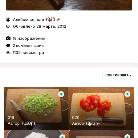
Альбом создал
ŦᾡἷḶἷḠḩŦ
Обновлено
28 марта, 2012
19 изображений
2 комментария
1132 просмотра
СОРТИРОВКА
019
020
Автор
ŦᾡἷḶἷḠḩŦ
Автор
ŦᾡἷḶἷḠḩŦ