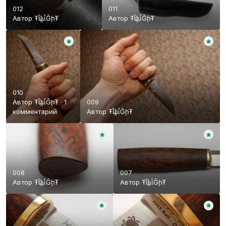
012
011
Автор
ŦᾡἷḶἷḠḩŦ
Автор
ŦᾡἷḶἷḠḩŦ
010
Автор
ŦᾡἷḶἷḠḩŦ
·
1
009
комментарий
Автор
ŦᾡἷḶἷḠḩŦ
008
007
Автор
ŦᾡἷḶἷḠḩŦ
Автор
ŦᾡἷḶἷḠḩŦ