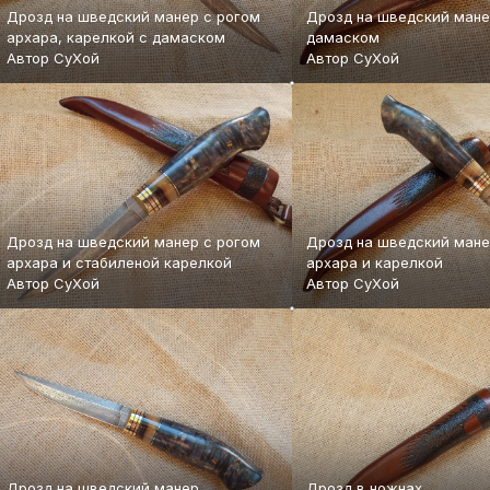
Дрозд на шведский манер с рогом
Дрозд на шведский мане
архара, карелкой с дамаском
дамаском
Автор
СуХой
Автор
СуХой
Дрозд на шведский манер с рогом
Дрозд на шведский мане
архара и стабиленой карелкой
архара и карелкой
Автор
СуХой
Автор
СуХой
Дрозд на шведский манер
Дрозд в ножнах