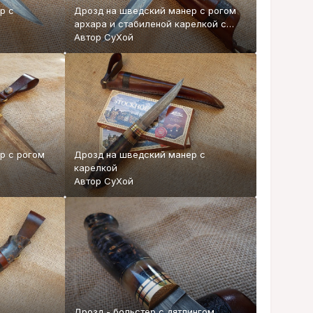
р с
Дрозд на шведский манер с рогом
архара и стабиленой карелкой с
дамаском
Автор
СуХой
р с рогом
Дрозд на шведский манер с
карелкой
Автор
СуХой
Дрозд - больстер с дятлингом