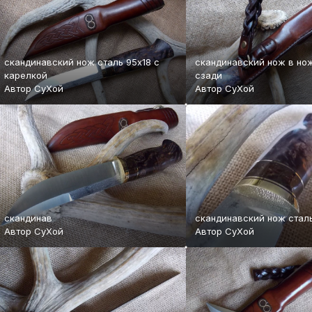
скандинавский нож сталь 95х18 с
скандинавский нож в нож
карелкой
сзади
Автор
СуХой
Автор
СуХой
скандинав
скандинавский нож сталь
Автор
СуХой
Автор
СуХой