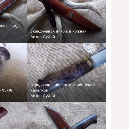
нах - вид
скандинавский нож в ножнах
Автор
СуХой
скандинавский нож с стабиленой
 95х18
карелкой
Автор
СуХой