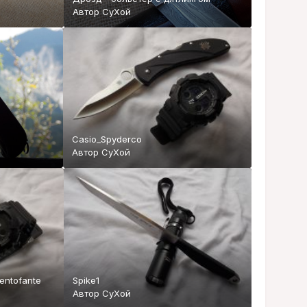
Автор
СуХой
Casio_Spyderco
Автор
СуХой
entofante
Spike1
Автор
СуХой