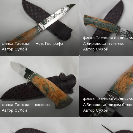
финка Таежная с клинко
финка Таежная - Нож Географа
А.Бирюкова и литым
Автор
СуХой
больстером+ножны
Автор
СуХой
финка Таежная с клинко
финка Таежная- тыльник
А.Бирюкова, литым больстером и
Автор
СуХой
карельской березой
Автор
СуХой