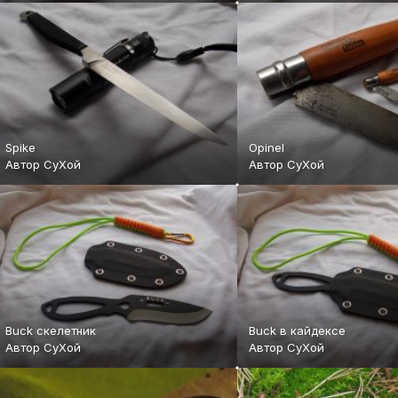
Spike
Opinel
Автор
СуХой
Автор
СуХой
Buck скелетник
Buck в кайдексе
Автор
СуХой
Автор
СуХой