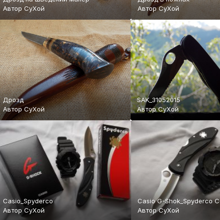
Автор
СуХой
Автор
СуХой
Дрозд
SAK_31052015
Автор
СуХой
Автор
СуХой
Casio_Spyderco
Casio G-Shok_Spyderco C
Автор
СуХой
Автор
СуХой