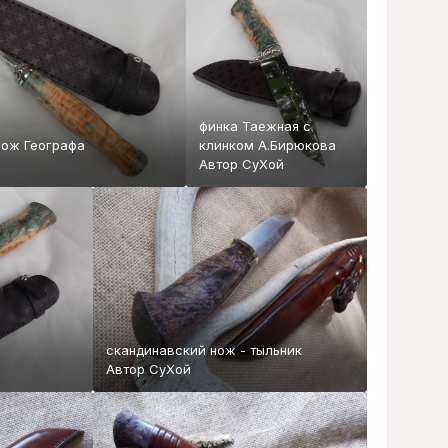
финка Таежная с
Нож Географа
клинком А.Бирюкова
Автор
СуХой
скандинавский нож - тыльник
Автор
СуХой