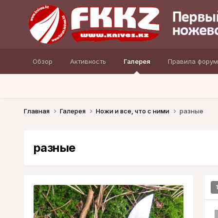
Обзор
Активность
Галерея
Правила форум
Главная
Галерея
Ножи и все, что с ними
разные
разные
1