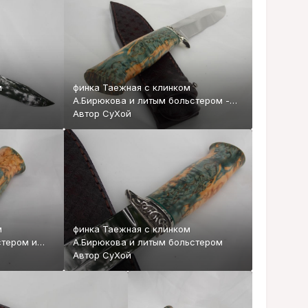
м
финка Таежная с клинком
А.Бирюкова и литым больстером -
тыльник с фаской
Автор
СуХой
м
финка Таежная с клинком
А.Бирюкова и литым больстером
Автор
СуХой