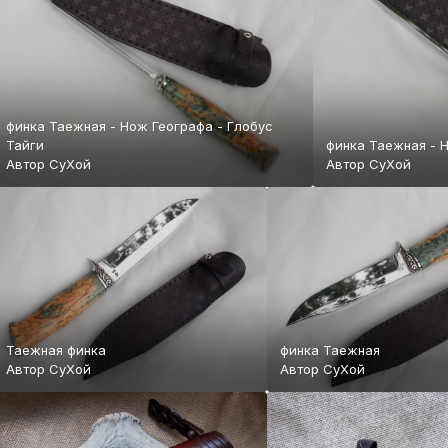
финка Таежная - Нож Географа - Глобус
Тайги
финка Таежная - 
Автор
СуХой
Автор
СуХой
Таежная финка
финка Таежная
Автор
СуХой
Автор
СуХой