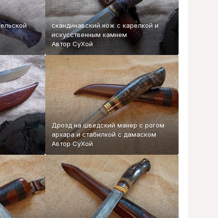
рельской
скандинавский нож с карелкой и
искусственным камнем
Автор
СуХой
Дрозд на шведский манер с рогом
архара и стабилкой с дамаском
Автор
СуХой