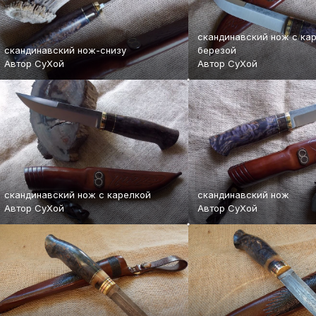
скандинавский нож с ка
скандинавский нож-снизу
березой
Автор
СуХой
Автор
СуХой
скандинавский нож с карелкой
скандинавский нож
Автор
СуХой
Автор
СуХой