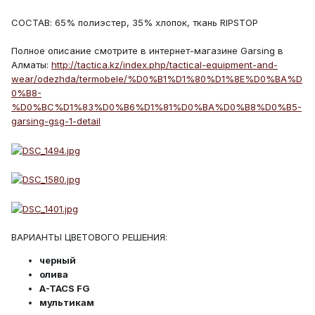
СОСТАВ: 65% полиэстер, 35% хлопок, ткань RIPSTOP
Полное описание смотрите в интернет-магазине Garsing в
Алматы:
http://tactica.kz/index.php/tactical-equipment-and-
wear/odezhda/termobele/%D0%B1%D1%80%D1%8E%D0%BA%D
0%B8-
%D0%BC%D1%83%D0%B6%D1%81%D0%BA%D0%B8%D0%B5-
garsing-gsg-1-detail
ВАРИАНТЫ ЦВЕТОВОГО РЕШЕНИЯ:
черный
олива
A-TACS FG
мультикам