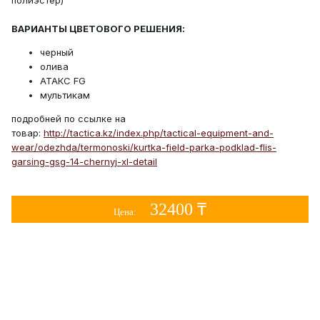
полиэстер)
ВАРИАНТЫ ЦВЕТОВОГО РЕШЕНИЯ:
черный
олива
АТАКС FG
мультикам
подробней по ссылке на
товар:
http://tactica.kz/index.php/tactical-equipment-and-
wear/odezhda/termonoski/kurtka-field-parka-podklad-flis-
garsing-gsg-14-chernyj-xl-detail
32400 ₸
Цена: