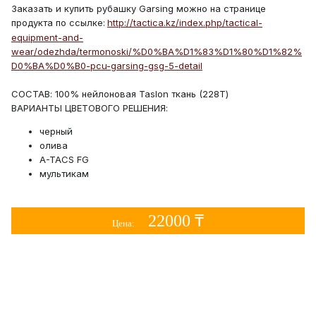
Заказать и купить рубашку Garsing можно на странице
продукта по ссылке:
http://tactica.kz/index.php/tactical-
equipment-and-
wear/odezhda/termonoski/%D0%BA%D1%83%D1%80%D1%82%
D0%BA%D0%B0-pcu-garsing-gsg-5-detail
СОСТАВ: 100% нейлоновая Taslon ткань (228T)
ВАРИАНТЫ ЦВЕТОВОГО РЕШЕНИЯ:
черный
олива
A-TACS FG
мультикам
22000 ₸
Цена: