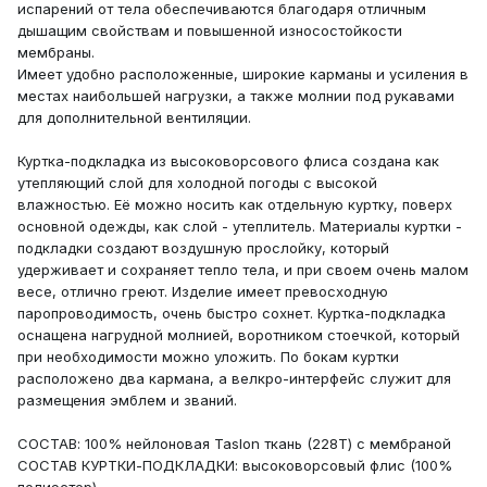
испарений от тела обеспечиваются благодаря отличным
дышащим свойствам и повышенной износостойкости
мембраны.
Имеет удобно расположенные, широкие карманы и усиления в
местах наибольшей нагрузки, а также молнии под рукавами
для дополнительной вентиляции.
Куртка-подкладка из высоковорсового флиса создана как
утепляющий слой для холодной погоды c высокой
влажностью. Её можно носить как отдельную куртку, поверх
основной одежды, как слой - утеплитель. Материалы куртки -
подкладки создают воздушную прослойку, который
удерживает и сохраняет тепло тела, и при своем очень малом
весе, отлично греют. Изделие имеет превосходную
паропроводимость, очень быстро сохнет. Куртка-подкладка
оснащена нагрудной молнией, воротником стоечкой, который
при необходимости можно уложить. По бокам куртки
расположено два кармана, а велкро-интерфейс служит для
размещения эмблем и званий.
СОСТАВ: 100% нейлоновая Taslon ткань (228T) с мембраной
СОСТАВ КУРТКИ-ПОДКЛАДКИ: высоковорсовый флис (100%