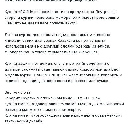
КУРТКА «ВОИН» МЕМБРАННАЯ артикул GSG-5
Куртка «ВОИН» не промокает и не продувается. Внутренняя
сторона куртки проклеена мембраной и имеет проклеенные
швы, что не даёт влаге попасть внутрь.
Легкая куртка для эксплуатации в холодных и влажных
климатических диапазонах Казахстана, при условии
использования её с другими слоями одежды из флиса,
«Полартека», а также термобелья ТМ «Гарсинг».
Куртка защитит от дождя, снега и ветра (в сочетании с
другими слоями) и будет максимально комфортной для Вас.
Модель куртки GARSING "ВОИН" имеет небольшие габариты и
отлично подходит для переноски в рюкзаке или сумке.
Вес: +/- 0.5 кг.
Габариты куртки в сложенном виде: 33 x 21 x 3 см.
Куртка имеет водонепроницаемою молнию, а для регулировки
размера манжетов оснащена «велкро».
Куртка имеет многофункциональные карманы и современный,
тактический дизайн.