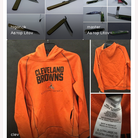
higonok
master
Автор
Litov
Автор
Litov
clev