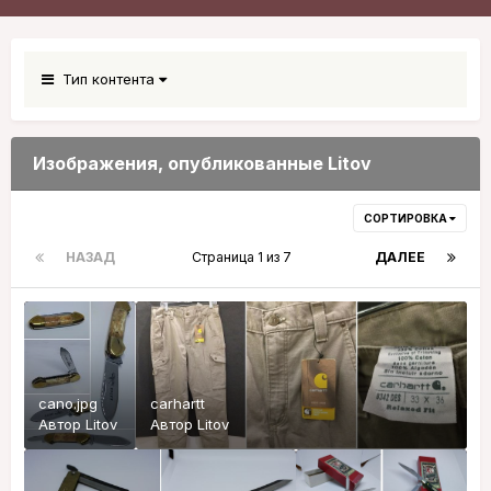
Тип контента
Изображения, опубликованные Litov
СОРТИРОВКА
НАЗАД
Страница 1 из 7
ДАЛЕЕ
cano.jpg
carhartt
Автор
Litov
Автор
Litov