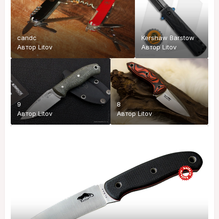
candc
Kershaw Barstow
Автор
Litov
Автор
Litov
9
8
Автор
Litov
Автор
Litov