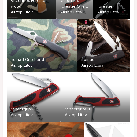
Victorinox Forester
victorinox
wood
forester One
forester
Автор
Litov
hand
Автор
Litov
Автор
Litov
nomad One hand
nomad
Автор
Litov
Автор
Litov
rangergrip63
rangergrip53
Автор
Litov
Автор
Litov