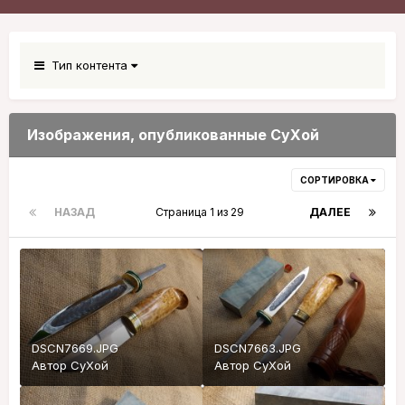
Тип контента
Изображения, опубликованные СуХой
СОРТИРОВКА
НАЗАД
Страница 1 из 29
ДАЛЕЕ
DSCN7669.JPG
DSCN7663.JPG
Автор
СуХой
Автор
СуХой