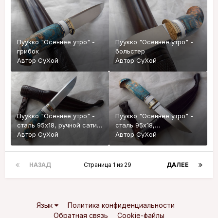
Пуукко "Осеннее утро" -
Пуукко "Осеннее утро" -
грибок
больстер
Автор
СуХой
Автор
СуХой
Пуукко "Осеннее утро" -
Пуукко "Осеннее утро" -
сталь 95х18, ручной сатин,
сталь 95х18,
стабилизированная
Автор
СуХой
стабилизированная
Автор
СуХой
карельская береза
карельская береза, сатин
НАЗАД
Страница 1 из 29
ДАЛЕЕ
Язык
Политика конфиденциальности
Обратная связь
Cookie-файлы