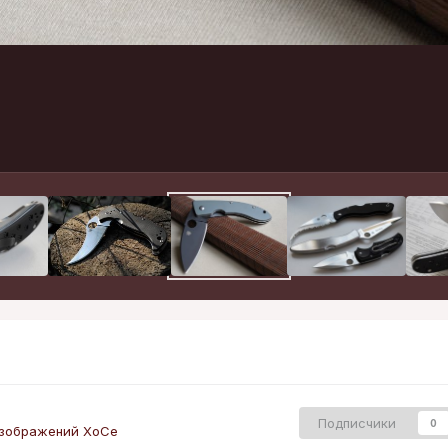
Подписчики
0
зображений XoCe