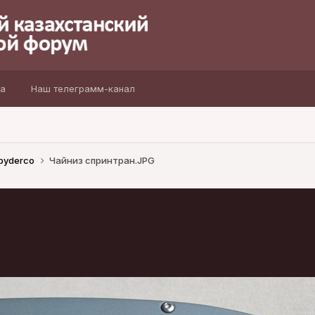
а
Наш телеграмм-канал
pyderco
Чайниз спринтран.JPG