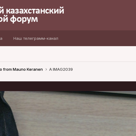
а
Наш телеграмм-канал
o from Mauno Keranen
A IMAG2039