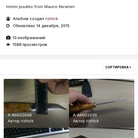
tommi puukko from Mauno Keranen
Альбом создал
rizhick
Обновлено
14 декабря, 2015
13 изображений
1588 просмотров
СОРТИРОВКА
A IMAG2048
A IMAG2039
Автор
rizhick
Автор
rizhick