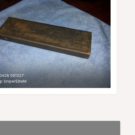
0428 091327
ор
SniperEliteM