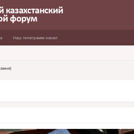
а
Наш телеграмм-канал
камня)