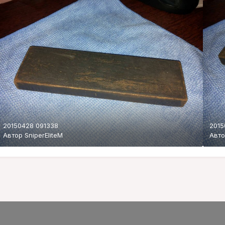
20150428 091338
2015
Автор
SniperEliteM
Авт