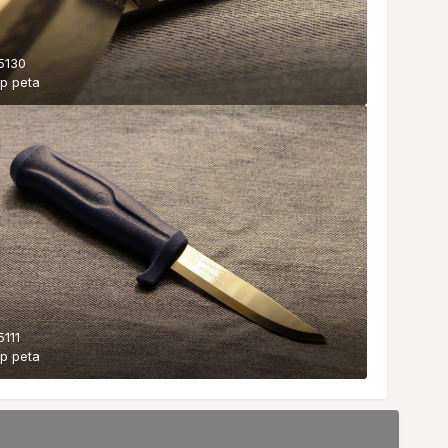
5130
ор
peta
5111
ор
peta