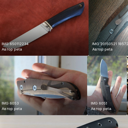
IMG 650112234
IMG 20150521 1857
Автор
peta
Автор
peta
IMG 6053
IMG 6051
Автор
peta
Автор
peta