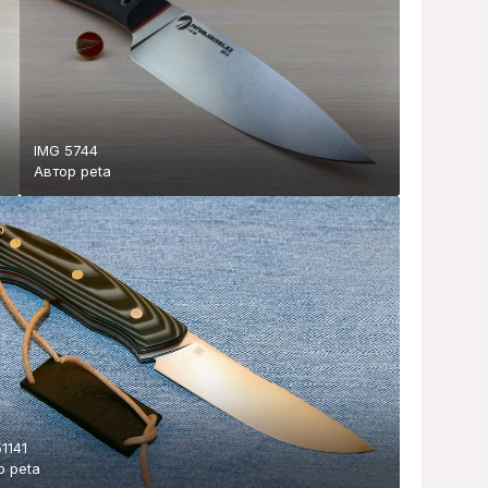
IMG 5744
Автор
peta
1141
ор
peta