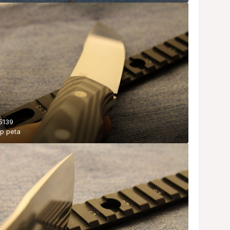
5139
ор
peta