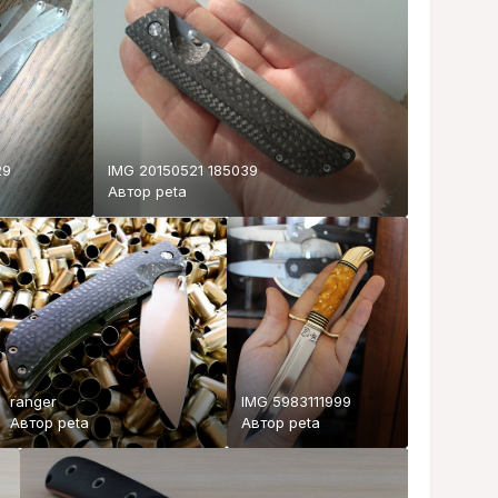
29
IMG 20150521 185039
Автор
peta
ranger
IMG 5983111999
Автор
peta
Автор
peta