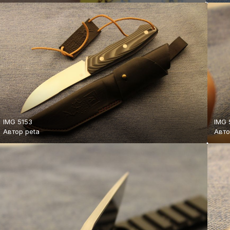
IMG 5153
IMG 
Автор
peta
Авт