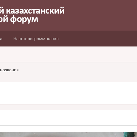
а
Наш телеграмм-канал
 названия