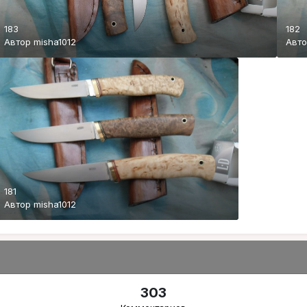
183
182
Автор
misha1012
Авт
181
Автор
misha1012
303