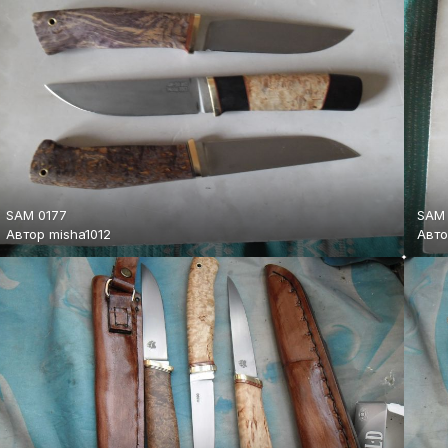
SAM 0177
SAM 
Автор
misha1012
Авт