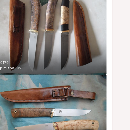
0176
ор
misha1012