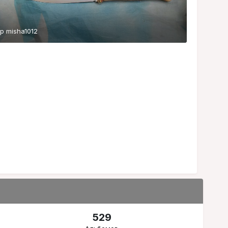
ор
misha1012
529