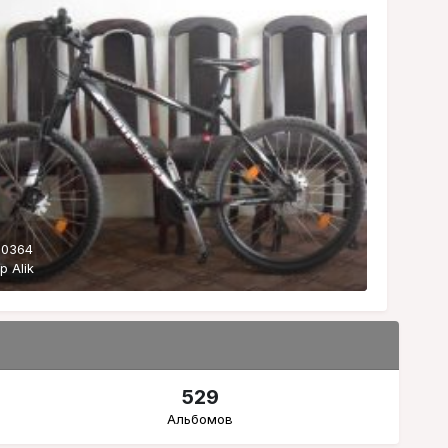
 0364
ор
Alik
529
Альбомов