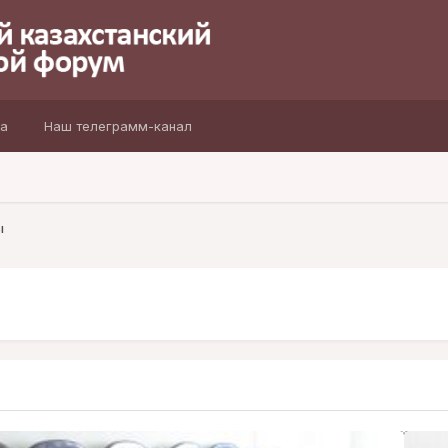
а
Наш телеграмм-канал
ы