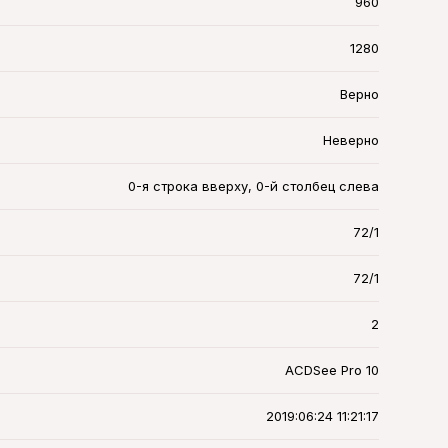
960
1280
Верно
Неверно
0-я строка вверху, 0-й столбец слева
72/1
72/1
2
ACDSee Pro 10
2019:06:24 11:21:17