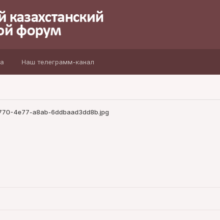
а
Наш телеграмм-канал
9770-4e77-a8ab-6ddbaad3dd8b.jpg