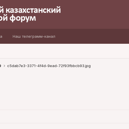
а
Наш телеграмм-канал
9
c5dab7e3-3371-4f4d-9ead-72f93fbbcb93.jpg