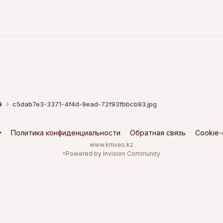
9
c5dab7e3-3371-4f4d-9ead-72f93fbbcb93.jpg
Политика конфиденциальности
Обратная связь
Cookie
www.knives.kz
=
Powered by Invision Community