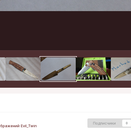
Подписчики
0
бражений Evil_Twin