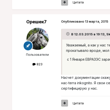
Цитата
Орешек7
Опубликовано
13 марта, 2015
В 12.03.2015 в 19:13, S
Уважаемый, а как у нас 
прокатывало вроде, мол 
Пользователи
с 1 Января ЕВРАЗЭС зара
823
Насчет документации скажу
нас-terra inkognito. Я сво
сертифицирую у нас.
Цитата