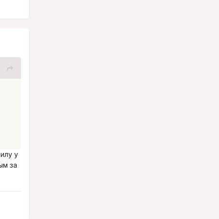
илу у
ым за