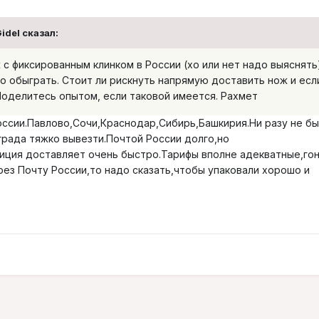
idel сказал:
 с фиксированным клинком в России (хо или нет надо выяснять
ло обыграть. Стоит ли рискнуть напрямую доставить нож и есл
Поделитесь опытом, если таковой имеется. Рахмет
оссии.Павлово,Сочи,Краснодар,Сибирь,Башкирия.Ни разу не б
града тяжко вывезти.Почтой России долго,но
ция доставляет очень быстро.Тарифы вполне адекватные,гон
рез Почту России,то надо сказать,чтобы упаковали хорошо и