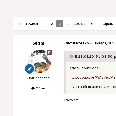
НАЗАД
1
2
3
4
ДАЛЕЕ
Страниц
Gidel
Опубликовано
28 января, 2015
В 28.01.2015 в 08:50, p
здесь тоже есть
http://youtu.be/WAzYeqM
Пользователи
пысы забыл или случилос
2.4 тыс
Рахмет!