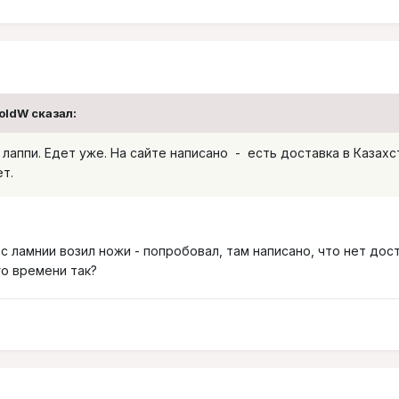
ColdW сказал:
нку лаппи. Едет уже. На сайте написано - есть доставка в Казахс
т.
о с ламнии возил ножи - попробовал, там написано, что нет дос
го времени так?