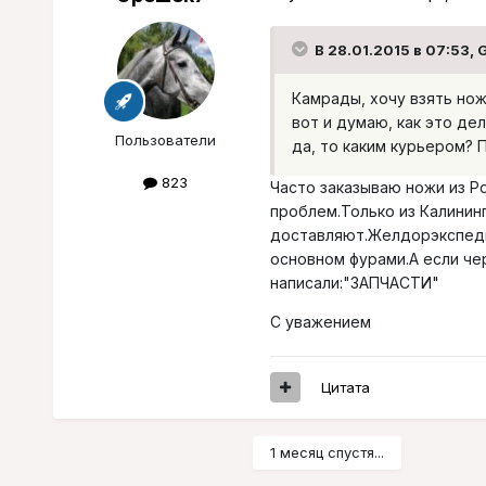
В 28.01.2015 в 07:53, G
Камрады, хочу взять нож
вот и думаю, как это де
Пользователи
да, то каким курьером? 
823
Часто заказываю ножи из Р
проблем.Только из Калинин
доставляют.Желдорэкспеди
основном фурами.А если че
написали:"ЗАПЧАСТИ"
С уважением
Цитата
1 месяц спустя...