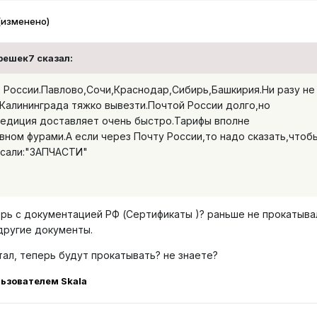
(изменено)
Орешек7 сказал:
 России.Павлово,Сочи,Краснодар,Сибирь,Башкирия.Ни разу не
Калининграда тяжко вывезти.Почтой России долго,но
едиция доставляет очень быстро.Тарифы вполне
вном фурами.А если через Почту России,то надо сказать,чтоб
исали:"ЗАПЧАСТИ"
перь с документацией РФ (Сертификаты )? раньше не прокатыва
 другие документы.
отал, теперь будут прокатывать? не знаете?
ьзователем Skala