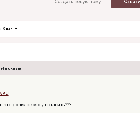
Создать новую тему
Ответ
а 3 из 4
eta сказал:
9VKU
ь что ролик не могу вставить???