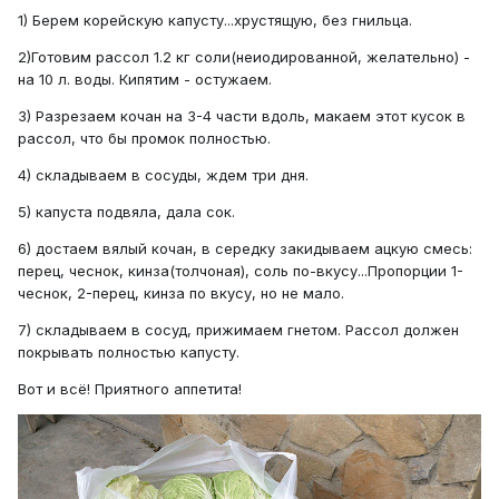
1) Берем корейскую капусту...хрустящую, без гнильца.
2)Готовим рассол 1.2 кг соли(неиодированной, желательно) -
на 10 л. воды. Кипятим - остужаем.
3) Разрезаем кочан на 3-4 части вдоль, макаем этот кусок в
рассол, что бы промок полностью.
4) складываем в сосуды, ждем три дня.
5) капуста подвяла, дала сок.
6) достаем вялый кочан, в середку закидываем ацкую смесь:
перец, чеснок, кинза(толчоная), соль по-вкусу...Пропорции 1-
чеснок, 2-перец, кинза по вкусу, но не мало.
7) складываем в сосуд, прижимаем гнетом. Рассол должен
покрывать полностью капусту.
Вот и всё! Приятного аппетита!