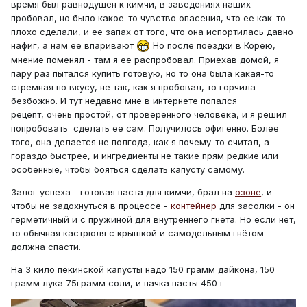
время был равнодушен к кимчи, в заведениях наших
пробовал, но было какое-то чувство опасения, что ее как-то
плохо сделали, и ее запах от того, что она испортилась давно
нафиг, а нам ее впаривают
Но после поездки в Корею,
мнение поменял - там я ее распробовал. Приехав домой, я
пару раз пытался купить готовую, но то она была какая-то
стремная по вкусу, не так, как я пробовал, то горчила
безбожно. И тут недавно мне в интернете попался
рецепт, очень простой, от проверенного человека, и я решил
попробовать сделать ее сам. Получилось офигенно. Более
того, она делается не полгода, как я почему-то считал, а
гораздо быстрее, и ингредиенты не такие прям редкие или
особенные, чтобы бояться сделать капусту самому.
Залог успеха - готовая паста для кимчи, брал на
озоне
, и
чтобы не задохнуться в процессе -
контейнер
для засолки - он
герметичный и с пружиной для внутреннего гнета. Но если нет,
то обычная кастрюля с крышкой и самодельным гнётом
должна спасти.
На 3 кило пекинской капусты надо 150 грамм дайкона, 150
грамм лука 75грамм соли, и пачка пасты 450 г