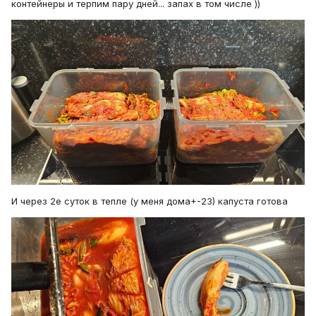
контейнеры и терпим пару дней... запах в том числе ))
И через 2е суток в тепле (у меня дома+-23) капуста готова