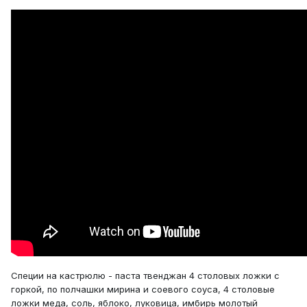
Специи на кастрюлю - паста твенджан 4 столовых ложки с
горкой, по полчашки мирина и соевого соуса, 4 столовые
ложки меда, соль, яблоко, луковица, имбирь молотый