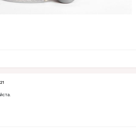
21
йста.