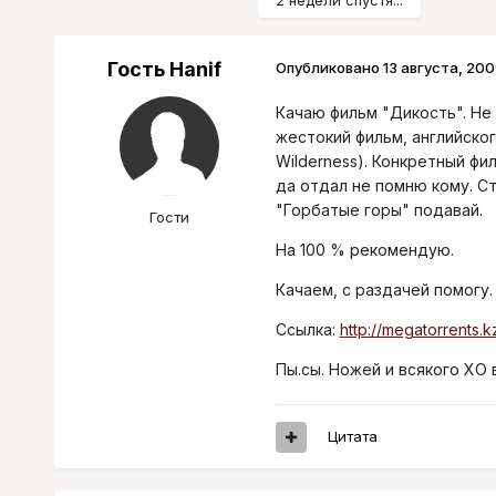
2 недели спустя...
Гость Hanif
Опубликовано
13 августа, 200
Качаю фильм "Дикость". Не 
жестокий фильм, английско
Wilderness). Конкретный фи
да отдал не помню кому. Ст
"Горбатые горы" подавай.
Гости
На 100 % рекомендую.
Качаем, с раздачей помогу.
Ссылка:
http://megatorrents.
Пы.сы. Ножей и всякого ХО
Цитата