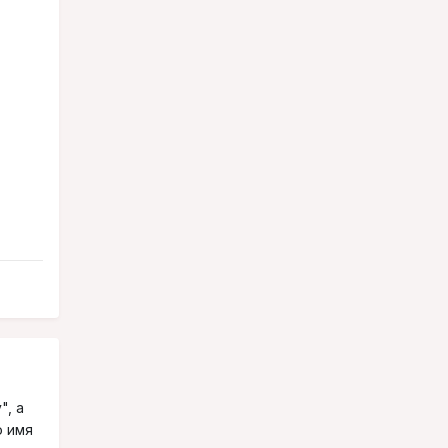
", а
о имя