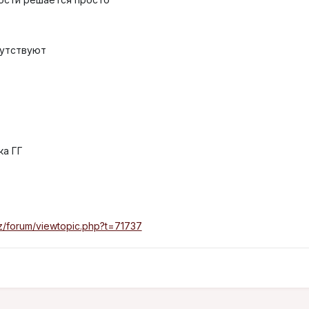
сутствуют
ка ГГ
kz/forum/viewtopic.php?t=71737