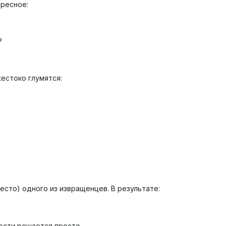
ересное:
?
естоко глумятся:
место) одного из извращенцев. В результате:
ости решается просто