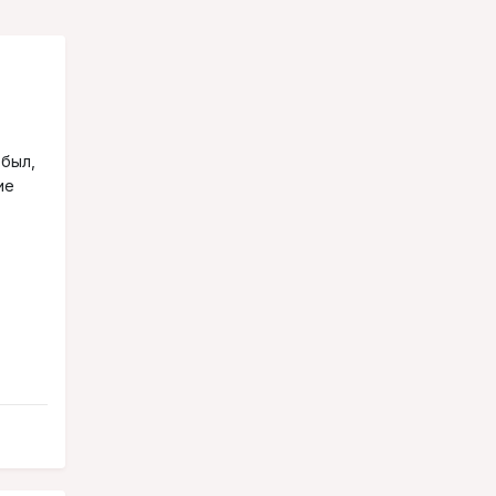
 был,
ие