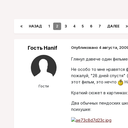
НАЗАД
1
2
3
4
5
6
7
ДАЛЕЕ
Гость Hanif
Опубликовано
4 августа, 200
Глянул давече один фильмец
Не особо то мне нравятся 
пожалуй, "28 дней спустя" 
этот фильм, это нечто
Ha
Гости
Краткий сюжет в картинках:
Два обычных пендоских шк
психушке: