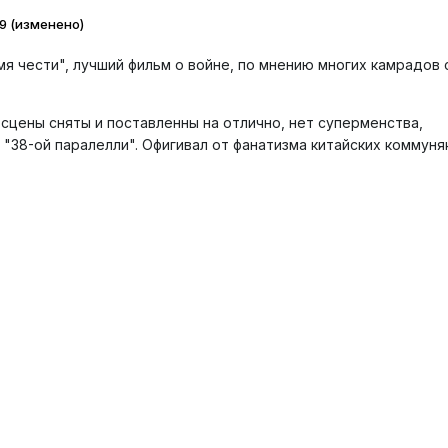
9
(изменено)
я чести", лучший фильм о войне, по мнению многих камрадов 
 сцены сняты и поставленны на отлично, нет суперменства,
в "38-ой паралелли". Офигивал от фанатизма китайских коммуняк