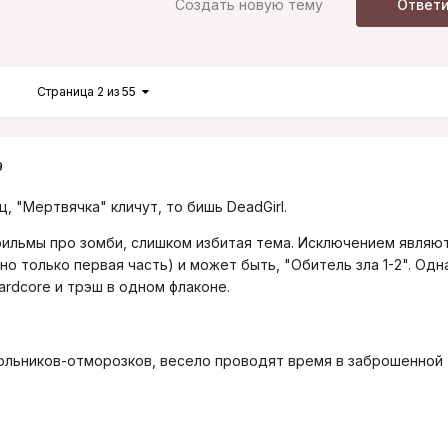
Создать новую тему
Ответ
Страница 2 из 55
9
, "Мертвячка" кличут, то бишь DeadGirl.
фильмы про зомби, слишком избитая тема. Исключением являют
(но только первая часть) и может быть, "Обитель зла 1-2". Одн
rdcore и трэш в одном флаконе.
ольников-отморозков, весело проводят время в заброшенной