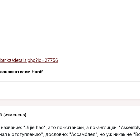
//btr.kz/details.php?id=27756
ользователем Hanif
9
(изменено)
звание: "Ji jie hao", это по-китайски, а по-англицки: "Assembly
гнал к отступлению", дословно: "Ассамблея", но уж никак не "В