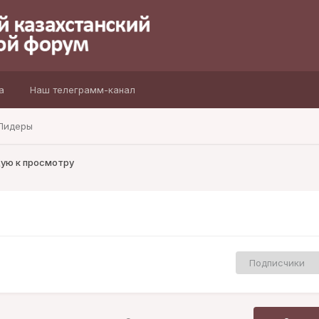
а
Наш телеграмм-канал
Лидеры
ую к просмотру
Подписчики