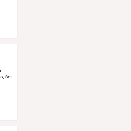
е
о, без