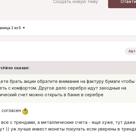
Создать новую тему
Ответ
аница 2 из 5
Авт
ychkov
сказал:
дете брать акции обратите внимание на фактуру бумаги чтобы 
реть с комфортом. Другое дело серебро идут заходные на
ический счет можно открыть в банке в серебре
о согласен
о все с трендами, а металлические счета - еще хуже, тут даже
т )) уж лучше инвест монеты покупать если уверены в тренд