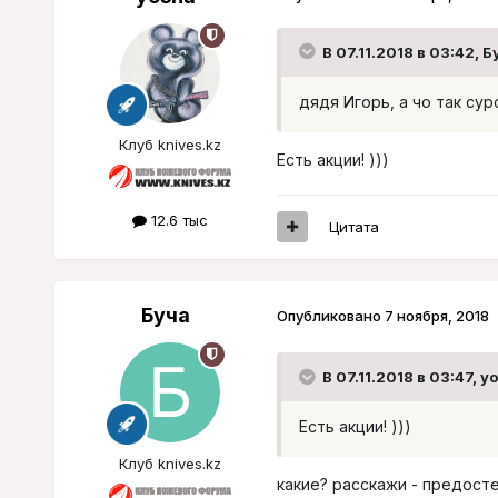
В 07.11.2018 в 03:42,
Б
дядя Игорь, а чо так сур
Клуб knives.kz
Есть акции! )))
12.6 тыс
Цитата
Буча
Опубликовано
7 ноября, 2018
В 07.11.2018 в 03:47,
yo
Есть акции! )))
Клуб knives.kz
какие? расскажи - предос