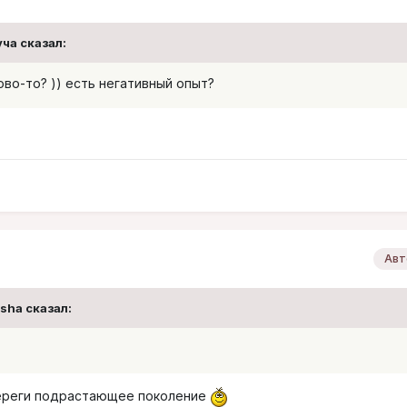
уча
сказал:
ово-то? )) есть негативный опыт?
Авт
sha
сказал:
тереги подрастающее поколение