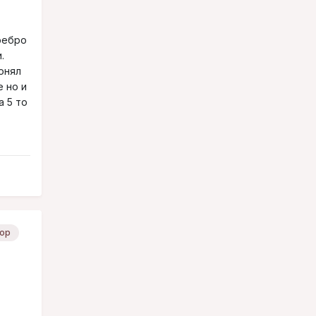
ребро
.
онял
 но и
а 5 то
ор