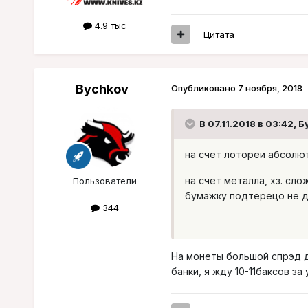
4.9 тыс
Цитата
Bychkov
Опубликовано
7 ноября, 2018
В 07.11.2018 в 03:42,
Б
на счет лотореи абсолю
на счет металла, хз. сл
Пользователи
бумажку подтерецо не д
344
На монеты большой спрэд да
банки, я жду 10-11баксов з