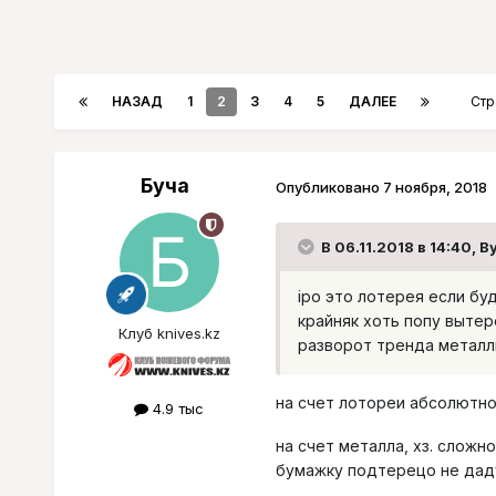
НАЗАД
1
2
3
4
5
ДАЛЕЕ
Стр
Буча
Опубликовано
7 ноября, 2018
В 06.11.2018 в 14:40,
B
ipo это лотерея если бу
крайняк хоть попу выте
Клуб knives.kz
разворот тренда металл
на счет лотореи абсолютн
4.9 тыс
на счет металла, хз. сложн
бумажку подтерецо не даду