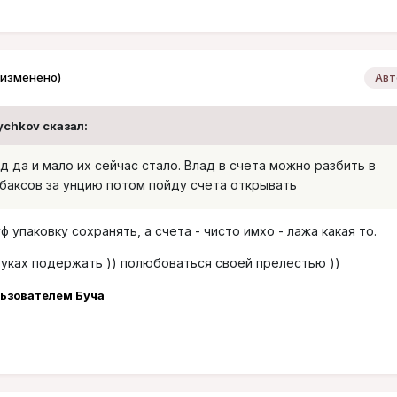
(изменено)
Авт
ychkov
сказал:
 да и мало их сейчас стало. Влад в счета можно разбить в
11баксов за унцию потом пойду счета открывать
 упаковку сохранять, а счета - чисто имхо - лажа какая то.
руках подержать )) полюбоваться своей прелестью ))
ьзователем Буча