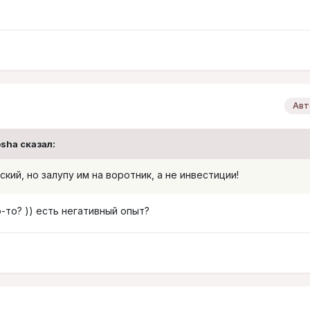
Авт
osha
сказал:
кий, но залупу им на воротник, а не инвестиции!
о-то? )) есть негативный опыт?