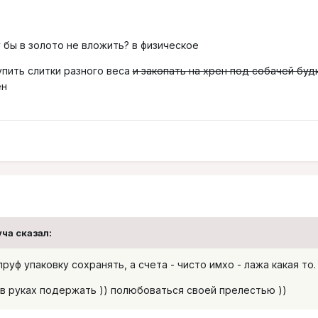
 бы в золото не вложить? в физическое
пить слитки разного веса
и закопать на хрен под собачей буд
ен
уча
сказал:
руф упаковку сохранять, а счета - чисто имхо - лажа какая то.
 в руках подержать )) полюбоваться своей прелестью ))