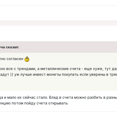
уча
сказал:
тно согласен
ожно все с трендами, а металлические счета - еще хуже, тут д
адут )) уж лучше инвест монеты покупать если уверены в тр
 и мало их сейчас стало. Влад в счета можно разбить в разн
а унцию потом пойду счета открывать