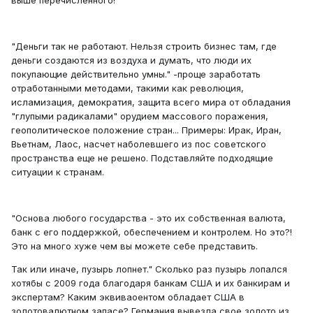
выше перечисленного!
"Деньги так не работают. Нельзя строить бизнес там, где
деньги создаются из воздуха и думать, что люди их
покупающие действительно умны." -проще заработать
отработанными методами, такими как революция,
исламизация, демократия, защита всего мира от обладания
"глупыми радикалами" орудием массового поражения,
геополитическое положение стран... Примеры: Ирак, Иран,
Вьетнам, Лаос, насчет наболевшего из пос советского
пространства еще не решено. Подставляйте подходящие
ситуации к странам.
"Основа любого государства - это их собственная валюта,
банк с его поддержкой, обеспечением и контролем. Но это?!
Это на много хуже чем вы можете себе представить.
Так или иначе, пузырь лопнет." Сколько раз пузырь лопался
хотябы с 2009 года благодаря банкам США и их банкирам и
экспертам? Каким эквиваоентом обладает США в
золотовалютном запасе? Германия вывезла свое золото из