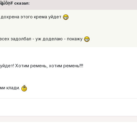
ᾡἷḶἷḠḩŦ сказал:
- дохрена этого крема уйдет
 всех задолбал - уж доделаю - покажу
уйдет! Хотим ремень, хотим ремень!!!!
ами клади.