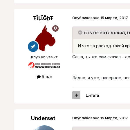
ŦᾡἷḶἷḠḩŦ
Опубликовано
15 марта, 2017
В 15.03.2017 в 09:47, 
И что за расход такой кр
Саша, ты же сам сказал - 
Клуб knives.kz
8 тыс
Ладно, я уже, наверное, в
Цитата
Underset
Опубликовано
15 марта, 2017