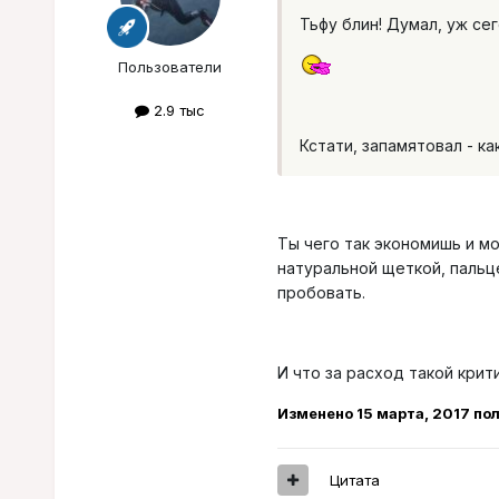
Тьфу блин! Думал, уж се
Пользователи
2.9 тыс
Кстати, запамятовал - ка
Ты чего так экономишь и м
натуральной щеткой, пальце
пробовать.
И что за расход такой крити
Изменено
15 марта, 2017
пол
Цитата