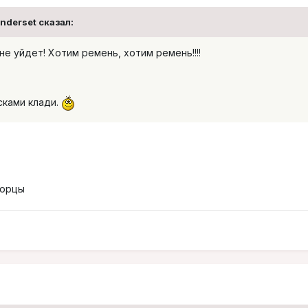
Underset сказал:
не уйдет! Хотим ремень, хотим ремень!!!!
сками клади.
торцы