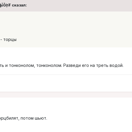
ἷḶἷḠḩŦ сказал:
 - торцы
ть и тонконолом, тонконолом. Разведи его на треть водой.
орцбилят, потом шьют.