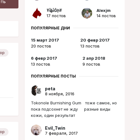
ить
ŦᾡἷḶἷḠḩŦ
Alexjm
17 постов
14 постов
ПОПУЛЯРНЫЕ ДНИ
15 март 2017
20 февр 2017
20 постов
13 постов
ор
6 февр 2017
2 апр 2018
13 постов
9 постов
ПОПУЛЯРНЫЕ ПОСТЫ
peta
8 ноября, 2016
Tokonole Burnishing Gum тоже самое, но
пока подсохнет не жду разные виды
кожи, один результат
Evil_Twin
ор
7 февраля, 2017