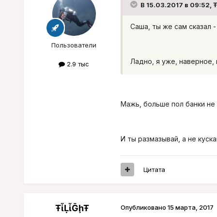
В 15.03.2017 в 09:52, Ŧ
Саша, ты же сам сказал 
Пользователи
Ладно, я уже, наверное,
2.9 тыс
Мажь, больше пол банки не 
И ты размазывай, а не куск
Цитата
ŦᾡἷḶἷḠḩŦ
Опубликовано
15 марта, 2017