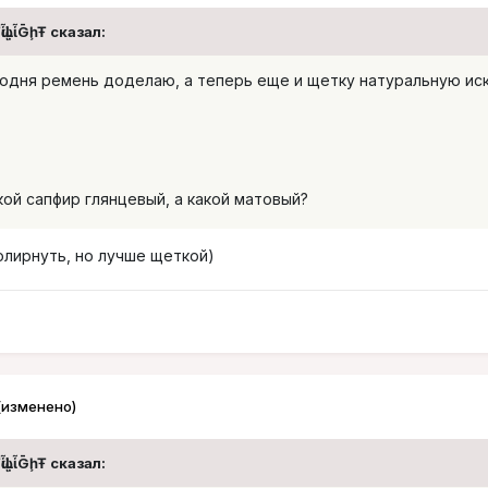
ᾡἷḶἷḠḩŦ сказал:
годня ремень доделаю, а теперь еще и щетку натуральную ис
кой сапфир глянцевый, а какой матовый?
олирнуть, но лучше щеткой)
(изменено)
ᾡἷḶἷḠḩŦ сказал: