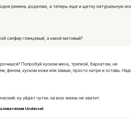
годня ремень доделаю, а теперь еще и щетку натуральную ис
кой сапфир глянцевый, а какой матовый?
орочишся? Попробуй куском меха, тряпкой, бархатом, не
м, феном, куском кожи или замши, просто натри и оставь. Над
ческий. ну уйдет чуток. на всю жизнь не хватит.
ьзователем Underset