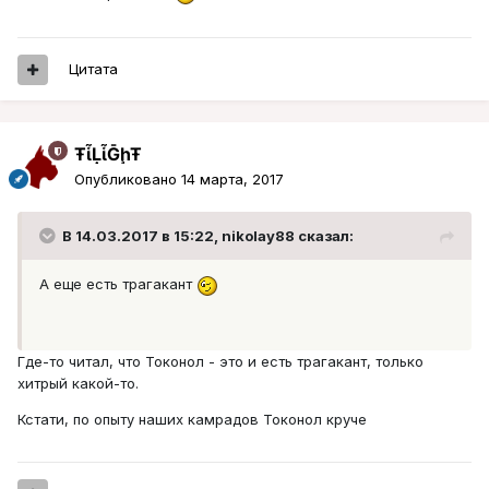
Цитата
ŦᾡἷḶἷḠḩŦ
Опубликовано
14 марта, 2017
В 14.03.2017 в 15:22, nikolay88 сказал:
А еще есть трагакант
Где-то читал, что Токонол - это и есть трагакант, только
хитрый какой-то.
Кстати, по опыту наших камрадов Токонол круче