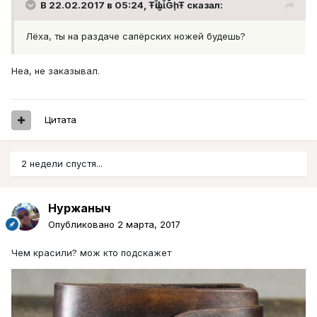
В 22.02.2017 в 05:24, ŦᾡἷḶἷḠḩŦ сказал:
Лёха, ты на раздаче сапёрских ножей будешь?
Неа, не заказывал.
Цитата
2 недели спустя...
Нуржаныч
Опубликовано
2 марта, 2017
Чем красили? мож кто подскажет