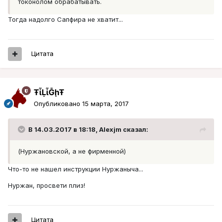
токонолом обрабатывать.
Тогда надолго Сапфира не хватит...
Цитата
ŦᾡἷḶἷḠḩŦ
Опубликовано
15 марта, 2017
В 14.03.2017 в 18:18, Alexjm сказал:
(Нуржановской, а не фирменной)
Что-то не нашел инструкции Нуржаныча...
Нуржан, просвети плиз!
Цитата