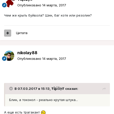
Опубликовано
14 марта, 2017
Чем же крыть буйвола? Шин, баг коте или резолин?
Цитата
nikolay88
Опубликовано
14 марта, 2017
В 07.03.2017 в 15:13, ŦᾡἷḶἷḠḩŦ сказал:
Блин, а токонол - реально крутая штука...
А еще есть трагакант