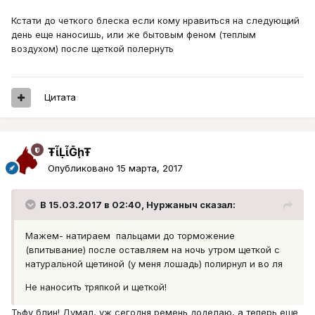
Кстати до четкого блеска если кому нравиться на следующий
день еще наносишь, или же бытовым феном (теплым
воздухом) после щеткой полернуть
Цитата
ŦᾡἷḶἷḠḩŦ
Опубликовано
15 марта, 2017
В 15.03.2017 в 02:40, Нуржаныч сказал:
Мажем- натираем пальцами до торможение
(впитывание) после оставляем на ночь утром щеткой с
натуральной щетиной (у меня лошадь) полирнул и во ля
Не наносить тряпкой и щеткой!
Тьфу блин! Думал, уж сегодня ремень доделаю, а теперь еще