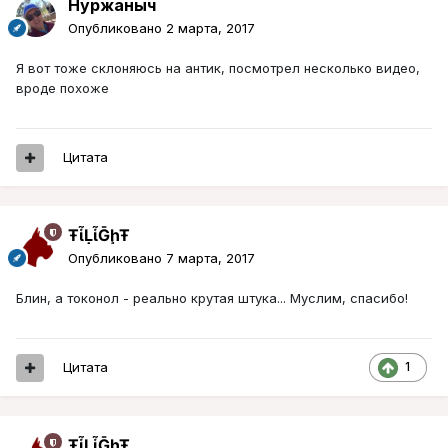
Нуржаныч
Опубликовано
2 марта, 2017
Я вот тоже склоняюсь на антик, посмотрел несколько видео,
вроде похоже
Цитата
ŦᾡἷḶἷḠḩŦ
Опубликовано
7 марта, 2017
Блин, а токонол - реально крутая штука... Муслим, спасибо!
Цитата
1
ŦᾡἷḶἷḠḩŦ