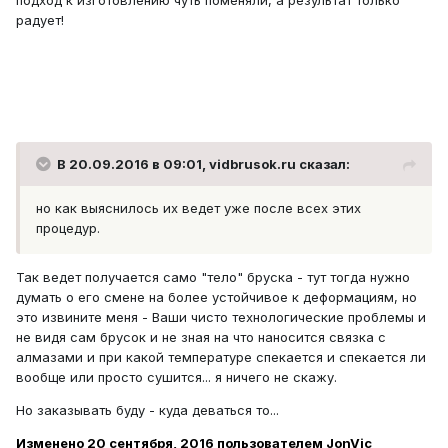
подход к изготовлению чуть поменяли, а результат только
радует!
В 20.09.2016 в 09:01, vidbrusok.ru сказал:
но как выяснилось их ведет уже после всех этих
процедур.
Так ведет получается само "тело" бруска - тут тогда нужно
думать о его смене на более устойчивое к деформациям, но
это извините меня - Ваши чисто технологические проблемы и
не видя сам брусок и не зная на что наносится связка с
алмазами и при какой температуре спекается и спекается ли
вообще или просто сушится... я ничего не скажу.
Но заказывать буду - куда деваться то...
Изменено
20 сентября, 2016
пользователем JonVic