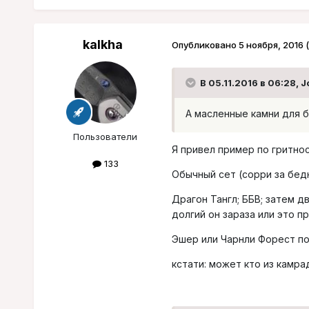
kalkha
Опубликовано
5 ноября, 2016
В 05.11.2016 в 06:28, J
А масленные камни для 
Пользователи
Я привел пример по гритнос
133
Обычный сет (сорри за бед
Драгон Тангл; ББВ; затем д
долгий он зараза или это п
Эшер или Чарнли Форест пок
кстати: может кто из камр