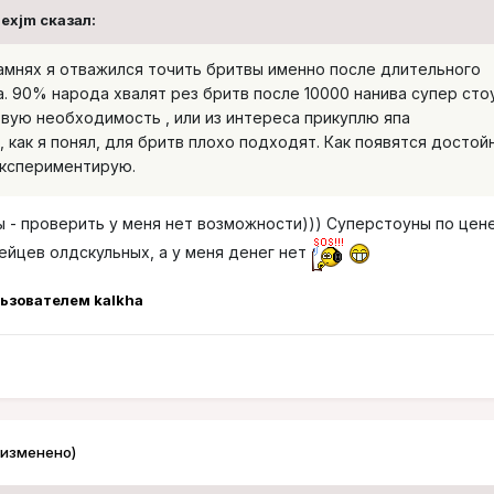
lexjm сказал:
камнях я отважился точить бритвы именно после длительного
. 90% народа хвалят рез бритв после 10000 нанива супер стоу
вую необходимость , или из интереса прикуплю япа
, как я понял, для бритв плохо подходят. Как появятся достой
экспериментирую.
ы - проверить у меня нет возможности))) Суперстоуны по цен
йцев олдскульных, а у меня денег нет
ьзователем kalkha
(изменено)