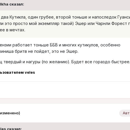
alkha сказал:
м два Кутикла, один грубее, второй тоньше и напоследок Гуанс
или это просто мой экземпляр такой) Эшер или Чарнли Форест 
ее в мечтах.
пензии работает тоньше ББВ и многих кутикулов, особенно
финиша бритв не пойдет, это не Эшер.
ц твердый и нагуры (по желанию). Будет все гораздо быстрее
ьзователем veles
(изменено)
Авт
eles сказал: