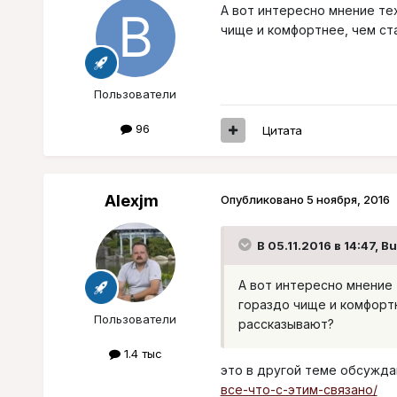
А вот интересно мнение тех
чище и комфортнее, чем ста
Пользователи
96
Цитата
Alexjm
Опубликовано
5 ноября, 2016
В 05.11.2016 в 14:47, B
А вот интересно мнение 
гораздо чище и комфортне
Пользователи
рассказывают?
1.4 тыс
это в другой теме обсужд
все-что-с-этим-связано/