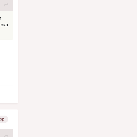
и
пока
.
ор