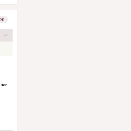
ор
блин