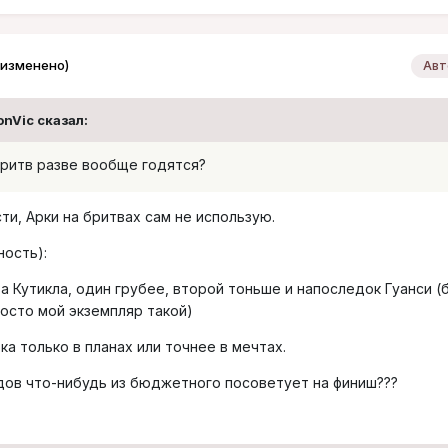
(изменено)
Авт
onVic сказал:
бритв разве вообще годятся?
ти, Арки на бритвах сам не использую.
ность):
ва Кутикла, один грубее, второй тоньше и напоследок Гуанси (
росто мой экземпляр такой)
а только в планах или точнее в мечтах.
адов что-нибудь из бюджетного посоветует на финиш???