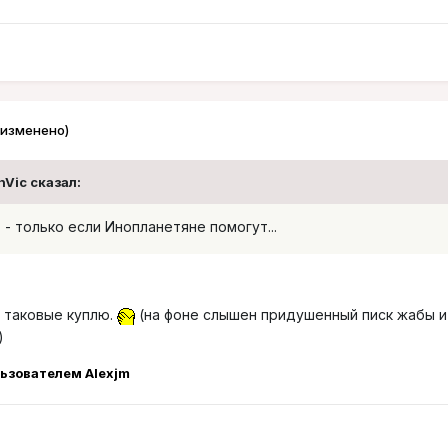
(изменено)
onVic сказал:
 - только если Инопланетяне помогут...
я таковые куплю.
(на фоне слышен придушенный писк жабы и
)
ьзователем Alexjm