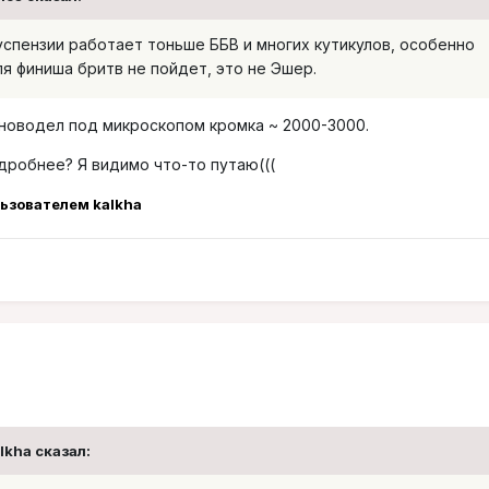
успензии работает тоньше ББВ и многих кутикулов, особенно
я финиша бритв не пойдет, это не Эшер.
я новодел под микроскопом кромка ~ 2000-3000.
дробнее? Я видимо что-то путаю(((
ьзователем kalkha
alkha сказал: