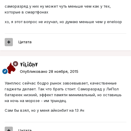
саморазряд у них ну может чуть меньше чем как у тех,
которые в смартфонах
хз, я этот вопрос не изучал, но думаю меньше чем у eneloop
Цитата
ŦᾡἷḶἷḠḩŦ
Опубликовано
28 ноября, 2015
Уанплюс сейчас бодро рынок завоевывает, качественные
гаджеты делает. Так что брать стоит. Саморазрад у ЛиПол
батареек низкий, эффект памяти минимальный, но оставишь
на ночь на морозе - им трындец.
Сам бы взял, но у меня айконбит на 13 Ач
Цитата