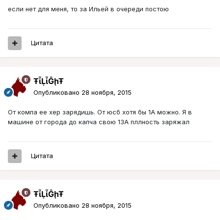
если нет для меня, то за Ильей в очереди постою
Цитата
ŦᾡἷḶἷḠḩŦ
Опубликовано
28 ноября, 2015
От компа ее хер зарядишь. От юсб хотя бы 1А можно. Я в
машине от города до капча свою 13А пллность заряжал
Цитата
ŦᾡἷḶἷḠḩŦ
Опубликовано
28 ноября, 2015