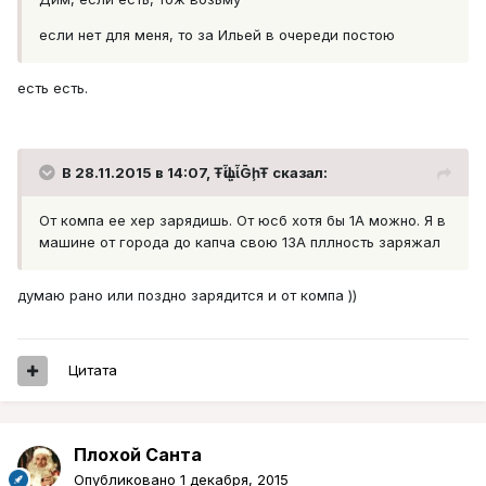
если нет для меня, то за Ильей в очереди постою
есть есть.
В 28.11.2015 в 14:07, ŦᾡἷḶἷḠḩŦ сказал:
От компа ее хер зарядишь. От юсб хотя бы 1А можно. Я в
машине от города до капча свою 13А пллность заряжал
думаю рано или поздно зарядится и от компа ))
Цитата
Плохой Санта
Опубликовано
1 декабря, 2015