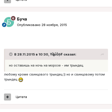
Буча
Опубликовано
28 ноября, 2015
В 28.11.2015 в 10:30, ŦᾡἷḶἷḠḩŦ сказал:
но оставишь на ночь на морозе - им трындец.
любому кроме свинцового трындец )) но и свинцовому потом
трындец
Цитата