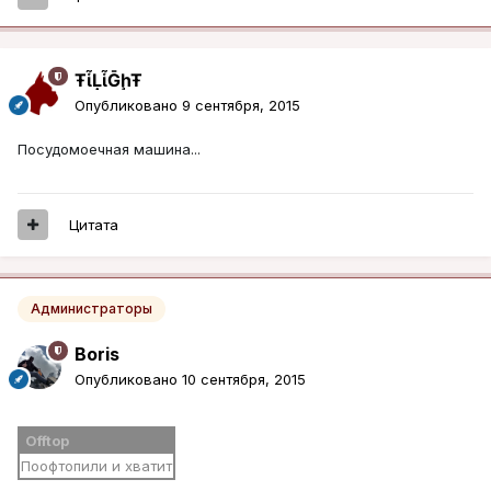
ŦᾡἷḶἷḠḩŦ
Опубликовано
9 сентября, 2015
Посудомоечная машина...
Цитата
Администраторы
Boris
Опубликовано
10 сентября, 2015
Offtop
Поофтопили и хватит