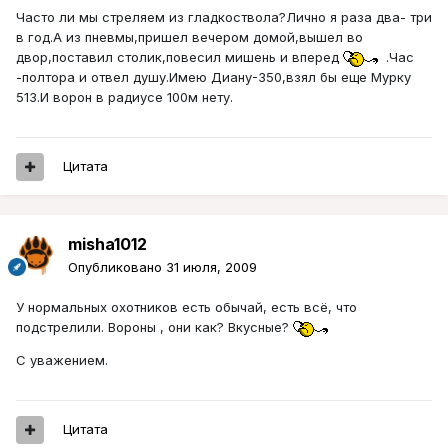
Часто ли мы стреляем из гладкоствола?Лично я раза два- три
в год.А из пневмы,пришел вечером домой,вышел во
двор,поставил столик,повесил мишень и вперед
.Час
-полтора и отвел душу.Имею Диану-350,взял бы еще Мурку
513.И ворон в радиусе 100м нету.
Цитата
misha1012
Опубликовано
31 июля, 2009
У нормальных охотников есть обычай, есть всё, что
подстрелили. Вороны , они как? Вкусные?
С уважением.
Цитата