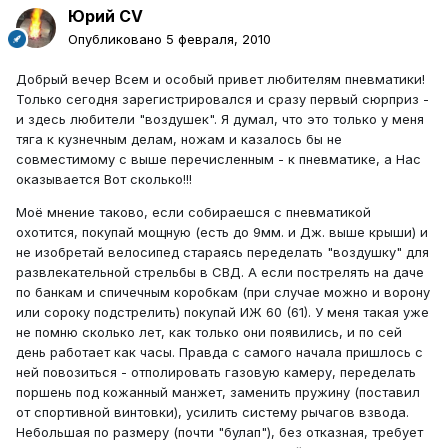
Юрий CV
Опубликовано
5 февраля, 2010
Добрый вечер Всем и особый привет любителям пневматики!
Только сегодня зарегистрировался и сразу первый сюрприз -
и здесь любители "воздушек". Я думал, что это только у меня
тяга к кузнечным делам, ножам и казалось бы не
совместимому с выше перечисленным - к пневматике, а Нас
оказывается Вот сколько!!!
Моё мнение таково, если собираешся с пневматикой
охотится, покупай мощную (есть до 9мм. и Дж. выше крыши) и
не изобретай велосипед стараясь переделать "воздушку" для
развлекательной стрельбы в СВД. А если пострелять на даче
по банкам и спичечным коробкам (при случае можно и ворону
или сороку подстрелить) покупай ИЖ 60 (61). У меня такая уже
не помню сколько лет, как только они появились, и по сей
день работает как часы. Правда с самого начала пришлось с
ней повозиться - отполировать газовую камеру, переделать
поршень под кожанный манжет, заменить пружину (поставил
от спортивной винтовки), усилить систему рычагов взвода.
Небольшая по размеру (почти "булап"), без отказная, требует