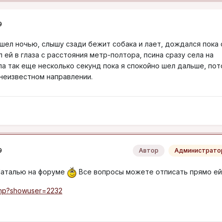
9
 шел ночью, слышу сзади бежит собака и лает, дождался пока 
 ей в глаза с расстояния метр-полтора, псина сразу села на
ла так еще несколько секунд пока я спокойно шел дальше, по
 неизвестном направлении.
9
Автор
Администрато
Наталью на форуме
Все вопросы можете отписать прямо ей
.php?showuser=2232