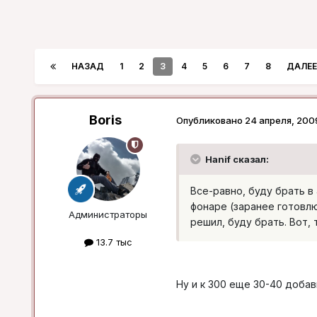
НАЗАД
1
2
3
4
5
6
7
8
ДАЛЕЕ
Boris
Опубликовано
24 апреля, 200
Hanif сказал:
Все-равно, буду брать в
фонаре (заранее готовлю
Администраторы
решил, буду брать. Вот,
13.7 тыс
Ну и к 300 еще 30-40 добав