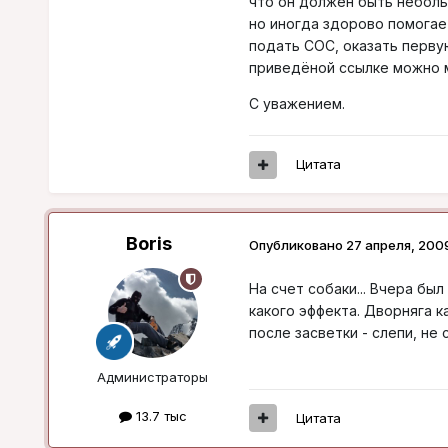
что он должен быть неболь
но иногда здорово помогает
подать СОС, оказать перву
приведёной ссылке можно м
С уважением.
Цитата
Boris
Опубликовано
27 апреля, 200
На счет собаки... Вчера был
какого эффекта. Дворняга к
после засветки - слепи, не 
Администраторы
13.7 тыс
Цитата