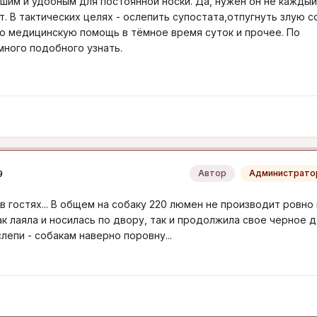
шим и удобным для постоянной носки. Да, нужен он не каждый
. В тактических целях - ослепить супостата,отпугнуть злую с
ю медицинскую помощь в тёмное время суток и прочее. По
ного подобного узнать.
9
Автор
Администрато
 в гостях... В общем на собаку 220 люмен не производит ровно 
ак лаяла и носилась по двору, так и продолжила свое черное 
слепи - собакам наверно поровну...