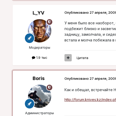
L_YV
Опубликовано
27 апреля, 200
У меня было все наоборот,
подбежит близко и засветил
задницу, замолчала, и сиде
встала и молча побежала в
Модераторы
1.9 тыс
Цитата
Boris
Опубликовано
27 апреля, 200
Как и обещал, встречайте 
http://forum.knives.kz/index
Администраторы