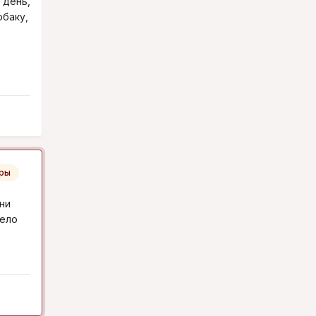
 день,
обаку,
ры
ни
дело