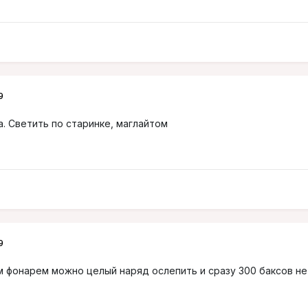
9
а. Светить по старинке, маглайтом
9
им фонарем можно целый наряд ослепить и сразу 300 баксов не