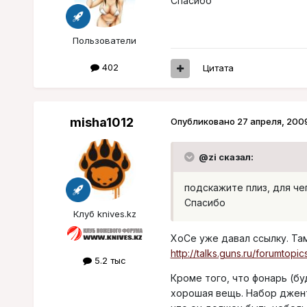
Спасибо
Пользователи
402
Цитата
misha1012
Опубликовано
27 апреля, 200
@zi сказал:
подскажите плиз, для че
Спасибо
Клуб knives.kz
ХоСе уже давал ссылку. Та
http://talks.guns.ru/forumtopic
5.2 тыс
Кроме того, что фонарь (б
хорошая вещь. Набор дженте