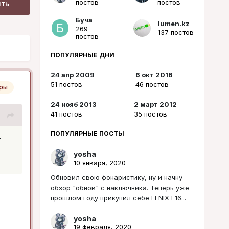
постов
постов
ить
Буча
lumen.kz
269
137 постов
постов
ПОПУЛЯРНЫЕ ДНИ
24 апр 2009
6 окт 2016
51 постов
46 постов
ры
24 нояб 2013
2 март 2012
41 постов
35 постов
ПОПУЛЯРНЫЕ ПОСТЫ
-
yosha
10 января, 2020
Обновил свою фонаристику, ну и начну
обзор "обнов" с наключника. Теперь уже
прошлом году прикупил себе FENIX E16...
yosha
19 февраля, 2020