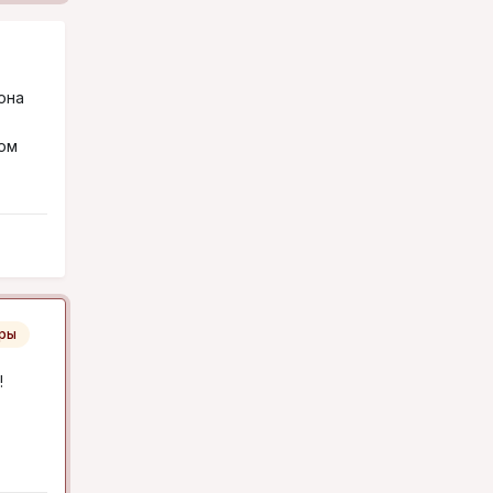
она
том
ры
!