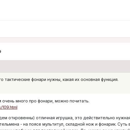
9
го тактические фонари нужны, какая их основная функция.
м очень много про фонари, можно почитать.
s/109.html
удем откровенны) отличная игрушка, это действительно нужная
льмена - на поясе мультитул, складной нож и фонарик. Суть в