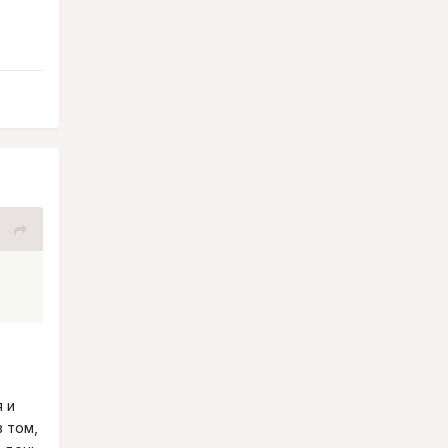
 и
 том,