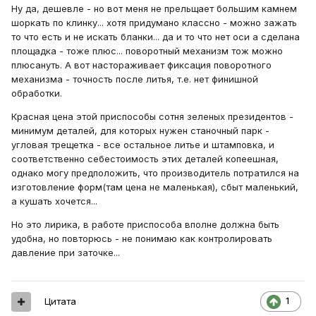
Ну да, дешевле - но вот меня не прельщает большим камнем
шоркать по клинку... хотя придумано классно - можно зажать
то что есть и не искать бланки... да и то что нет оси а сделана
площадка - тоже плюс... поворотный механизм тож можно
плюсануть. А вот настораживает фиксация поворотного
механизма - точность после литья, т.е. нет финишной
обработки.
Красная цена этой приспособы сотня зеленых президентов -
минимум деталей, для которых нужен станочный парк -
угловая трещетка - все остальное литье и штамповка, и
соответственно себестоимость этих деталей копеешная,
однако могу предположить, что производитель потратился на
изготовление форм(там цена не маленькая), сбыт маленький,
а кушать хочется...
Но это лирика, в работе приспособа вполне должна быть
удобна, но повторюсь - не понимаю как контролировать
давление при заточке...
Цитата
1