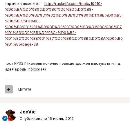
картинка поможет
http://rusknife.com/topic/10410-
%D0%BA%D0%B0%D0%BC%D0%BD%D0%B8-
%D0%BA%D0%BE%D1%82%D0%BE%D1%80%D1%8B%D0%B5-
%D0%BC%D1%8B-
%D0%B8%D1%81%D0%BF%D0%BE%D0%BB%D1%8C%D0%B7
%D1%83%D0%B5%D0%BC-%D0%B2-
%D1%82%D0%BE%D1%87%D0%B8%D0%BB%D0%BA%D0%B0
%D1%85/page-38
пост №1127 (камень конечно повыше должен выступать и т.д.
идея вродь похожая)
Цитата
JonVic
Опубликовано
16 июля, 2015