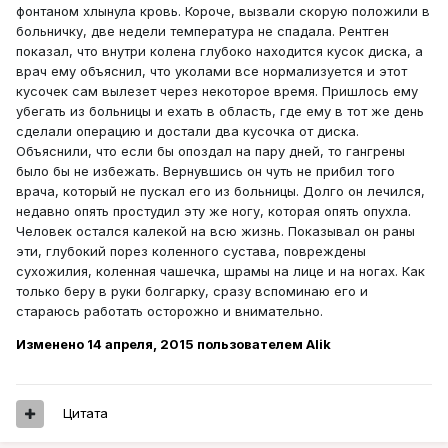
фонтаном хлынула кровь. Короче, вызвали скорую положили в
больничку, две недели температура не спадала. Рентген
показал, что внутри колена глубоко находится кусок диска, а
врач ему объяснил, что уколами все нормализуется и этот
кусочек сам вылезет через некоторое время. Пришлось ему
убегать из больницы и ехать в область, где ему в тот же день
сделали операцию и достали два кусочка от диска.
Объяснили, что если бы опоздал на пару дней, то гангрены
было бы не избежать. Вернувшись он чуть не прибил того
врача, который не пускал его из больницы. Долго он лечился,
недавно опять простудил эту же ногу, которая опять опухла.
Человек остался калекой на всю жизнь. Показывал он раны
эти, глубокий порез коленного сустава, повреждены
сухожилия, коленная чашечка, шрамы на лице и на ногах. Как
только беру в руки болгарку, сразу вспоминаю его и
стараюсь работать осторожно и внимательно.
Изменено
14 апреля, 2015
пользователем Alik
Цитата