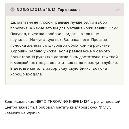
В 25.01.2013 в 16:12, Гор сказал:
да, магазин не плохой...раньше лучше был,и выбор
побогаче. А какие это вы для метания ножи взяли? Осу?
Покупал, и честно пробовал кидать,но так и не
научился...Не чувствую нож.Баланса ноль .Простая
полоска железа со шнуровой обмоткой на рукоятке.
Хороший баланс у ножа, если равновесие у самого
больстера. И рукоятка должна быть достаточно тяжелой
и мощной, вот тогда он летит как надо и входит глубоко.
В детстве метал в забор скаутскую финку, вот она
хорошо входила.
Взял испанские NIETO THROWING KNIFE L-124 с регулировкой
центра тяжести. Пробовал метать кизляровскую "Иглу",
немного не удобно.