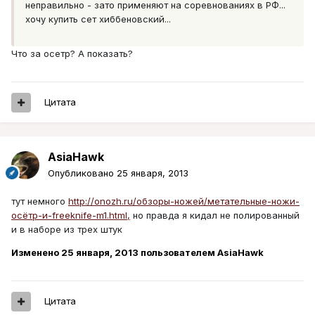
неправильно - зато применяют на соревнованиях в РФ...
хочу купить сет хиббеновский...
Что за осетр? А показать?
Цитата
AsiaHawk
Опубликовано
25 января, 2013
тут немного
http://onozh.ru/обзоры-ножей/метательные-ножи-
осётр-и-freeknife-m1.html,
но правда я кидал не полированный
и в наборе из трех штук
Изменено
25 января, 2013
пользователем AsiaHawk
Цитата