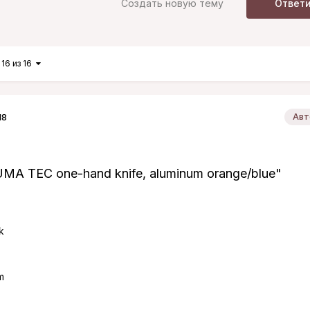
Создать новую тему
Ответ
16 из 16
18
Авт
UMA TEC one-hand knife, aluminum orange/blue"
k
m