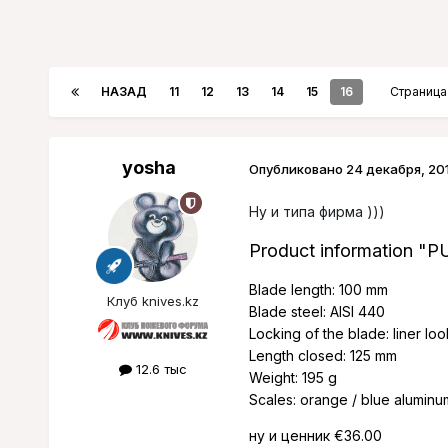
НАЗАД
11
12
13
14
15
16
Страница 
yosha
Опубликовано
24 декабря, 20
Ну и типа фирма )))
Product information "P
Blade length: 100 mm
Клуб knives.kz
Blade steel: AISI 440
Locking of the blade: liner loo
Length closed: 125 mm
12.6 тыс
Weight: 195 g
Scales: orange / blue aluminu
ну и ценник €36.00