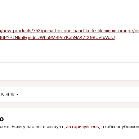
n/new-products/753/puma-tec-one-hand-knife-aluminum-orange/bl
zM46PYPzNkhIFgndnDWhh9MBPcYKahNAK7fX98UvfxWJU
16 из 16
ю
зже. Если у вас есть аккаунт,
авторизуйтесь
, чтобы опублико