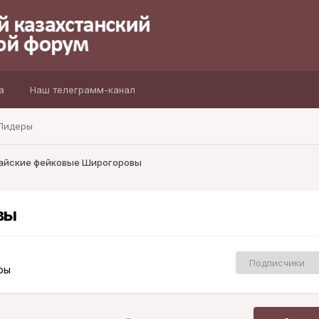
а
Наш телеграмм-канал
Лидеры
айские фейковые Широгоровы
вы
Подписчики
ры