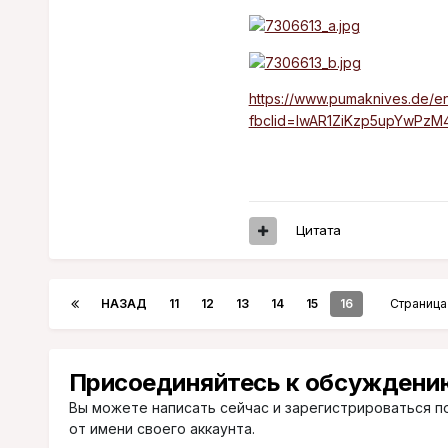
https://www.pumaknives.de/e
fbclid=IwAR1ZiKzp5upYwP
Цитата
НАЗАД
11
12
13
14
15
16
Страница 
Присоединяйтесь к обсуждени
Вы можете написать сейчас и зарегистрироваться по
от имени своего аккаунта.