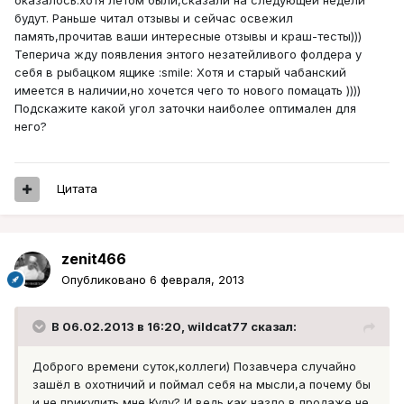
оказалось.хотя летом были,сказали на следующей недели
будут. Раньше читал отзывы и сейчас освежил
память,прочитав ваши интересные отзывы и краш-тесты)))
Теперича жду появления энтого незатейливого фолдера у
себя в рыбацком ящике :smile: Хотя и старый чабанский
имеется в наличии,но хочется чего то нового помацать ))))
Подскажите какой угол заточки наиболее оптимален для
него?
Цитата
zenit466
Опубликовано
6 февраля, 2013
В 06.02.2013 в 16:20, wildcat77 сказал:
Доброго времени суток,коллеги) Позавчера случайно
зашёл в охотничий и поймал себя на мысли,а почему бы
и не прикупить мне Куду? И ведь как назло в продаже не