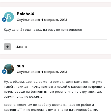
Balabol4
Опубликовано
4 февраля, 2013
Куду взял 2 года назад, ни разу не пользовался.
Цитата
sun
Опубликовано
4 февраля, 2013
Ну, в общем, верно... режет и режет... хотя кажется, что уже
тупой... таки да - кучку плотвы и лещей с карасями потрошено,
потом овощи на фигпонять чем резано, что-то стругано... да,
затупился,... но резал....
короче, нефиг им по карбону шоркать, надо по рыбке и
картошке))) и не волосья стругать, а на пикники/рыбалки.