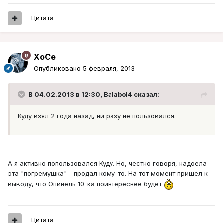
Цитата
XoCe
Опубликовано
5 февраля, 2013
В 04.02.2013 в 12:30, Balabol4 сказал:
Куду взял 2 года назад, ни разу не пользовался.
А я активно попользовался Куду. Но, честно говоря, надоела
эта "погремушка" - продал кому-то. На тот момент пришел к
выводу, что Опинель 10-ка поинтереснее будет
Цитата