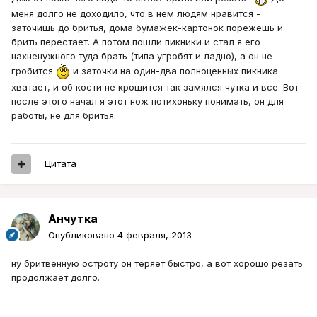
меня долго не доходило, что в нем людям нравится -
заточишь до бритья, дома бумажек-картонок порежешь и
брить перестает. А потом пошли пикники и стал я его
нахненужного туда брать (типа угробят и ладно), а он не
гробится
и заточки на один-два полноценных пикника
хватает, и об кости не крошится так замялся чутка и все. Вот
после этого начал я этот нож потихоньку понимать, он для
работы, не для бритья.
Цитата
Aнчутка
Опубликовано
4 февраля, 2013
ну бритвенную остроту он теряет быстро, а вот хорошо резать
продолжает долго.