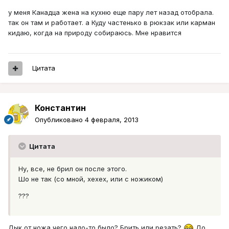
у меня Канадца жена на кухню еще пару лет назад отобрала.
так он там и работает. а Куду частенько в рюкзак или карман
кидаю, когда на природу собираюсь. Мне нравится
Цитата
Константин
Опубликовано
4 февраля, 2013
Цитата
Ну, все, не брил он после этого.
Шо не так (со мной, хехех, или с ножиком)
???
Дык от ножа чего надо-то было? Брить или резать?
До