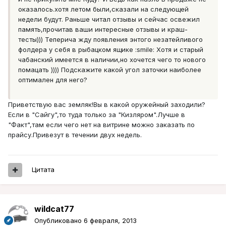
оказалось.хотя летом были,сказали на следующей
недели будут. Раньше читал отзывы и сейчас освежил
память,прочитав ваши интересные отзывы и краш-
тесты))) Теперича жду появления энтого незатейливого
фолдера у себя в рыбацком ящике :smile: Хотя и старый
чабанский имеется в наличии,но хочется чего то нового
помацать )))) Подскажите какой угол заточки наиболее
оптимален для него?
Приветствую вас земляк!Вы в какой оружейный заходили?
Если в "Сайгу",то туда только за "Кизляром".Лучше в
"Факт",там если чего нет на витрине можно заказать по
прайсу.Привезут в течении двух недель.
Цитата
wildcat77
Опубликовано
6 февраля, 2013