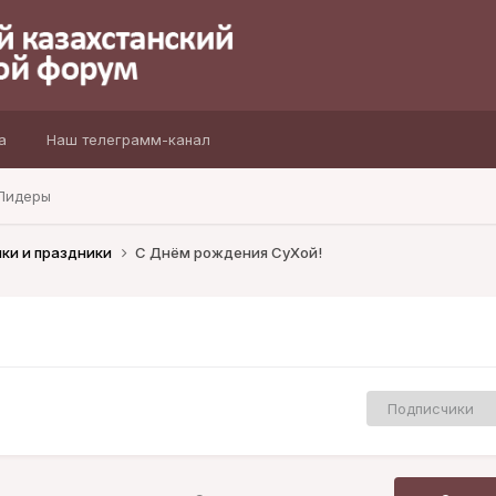
а
Наш телеграмм-канал
Лидеры
ки и праздники
С Днём рождения СуХой!
Подписчики