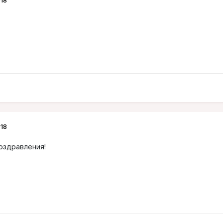
18
18
оздравления!