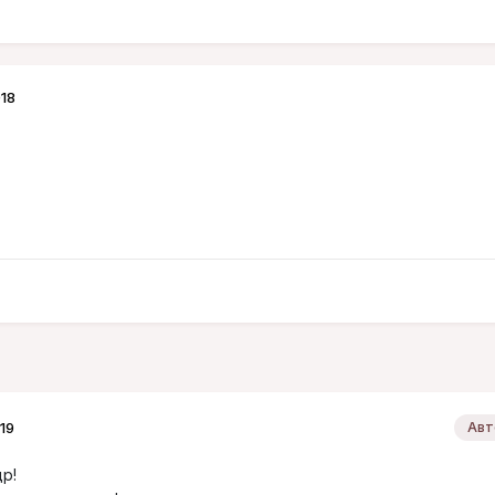
18
19
Авт
др!