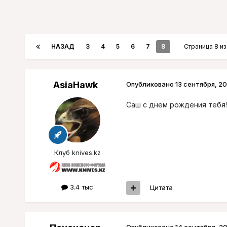
НАЗАД
3
4
5
6
7
8
Страница 8 и
AsiaHawk
Опубликовано
13 сентября, 20
Саш с днем рождения тебя!!!
Клуб knives.kz
3.4 тыс
Цитата