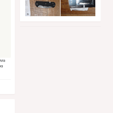
ллз
из