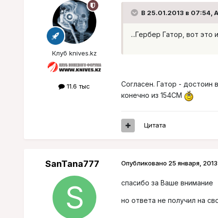
В 25.01.2013 в 07:54, 
...Гербер Гатор, вот это 
Клуб knives.kz
Согласен. Гатор - достоин 
11.6 тыс
конечно из 154СМ
Цитата
SanTana777
Опубликовано
25 января, 2013
спасибо за Ваше внимание
но ответа не получил на сво