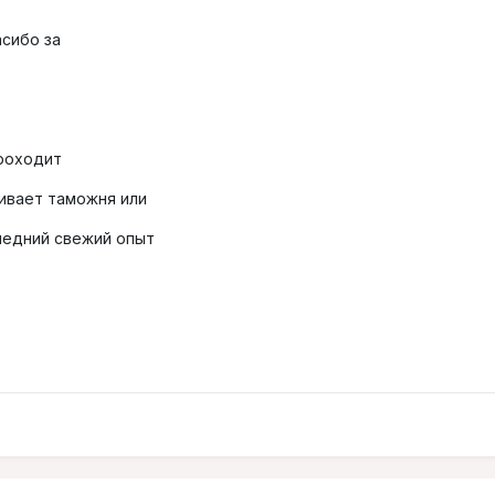
сибо за
роходит
чивает таможня или
следний свежий опыт