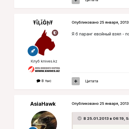
ŦᾡἷḶἷḠḩŦ
Опубликовано
25 января, 2013
Я б паранг евойный взял - п
Клуб knives.kz
8 тыс
Цитата
AsiaHawk
Опубликовано
25 января, 2013
В 25.01.2013 в 06:19, 