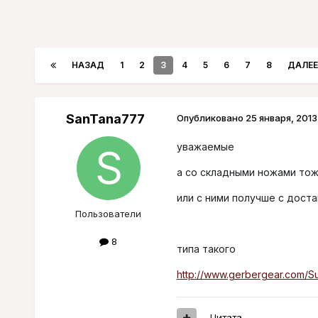
НАЗАД
1
2
3
4
5
6
7
8
ДАЛЕЕ
SanTana777
Опубликовано
25 января, 2013
уважаемые
а со складными ножами тож
или с ними получше с доста
Пользователи
8
типа такого
http://www.gerbergear.com/Su
Цитата