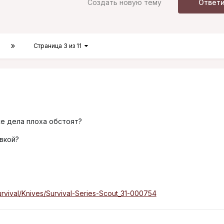
Создать новую тему
Ответ
Страница 3 из 11
е дела плоха обстоят?
вкой?
rvival/Knives/Survival-Series-Scout_31-000754