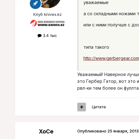
уважаемые
а со складными ножами 
Клуб knives.kz
или с ними получше с до
3.4 тыс
типа такого
http://www.gerbergear.com
Уважаемый! Наверное лучше
это Гербер Гатор, вот это 
рвл-ки тем более он фуллта
Цитата
XoCe
Опубликовано
25 января, 2013