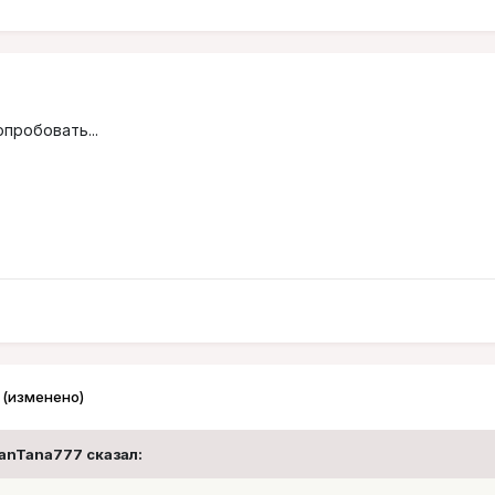
опробовать...
(изменено)
SanTana777 сказал: