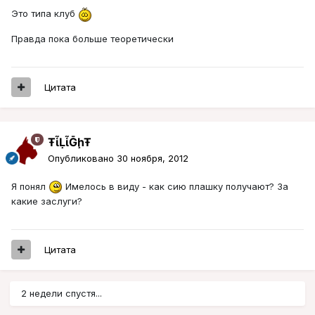
Это типа клуб
Правда пока больше теоретически
Цитата
ŦᾡἷḶἷḠḩŦ
Опубликовано
30 ноября, 2012
Я понял
Имелось в виду - как сию плашку получают? За
какие заслуги?
Цитата
2 недели спустя...