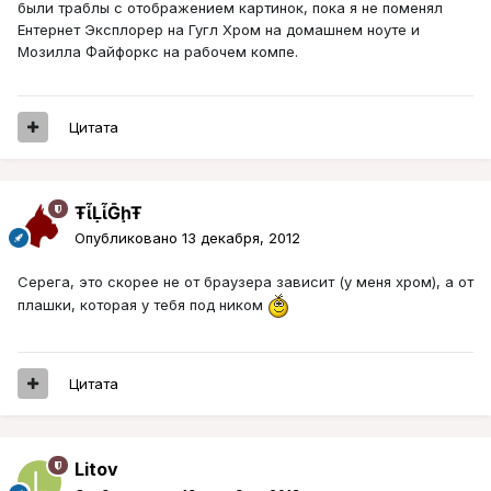
были траблы с отображением картинок, пока я не поменял
Ентернет Эксплорер на Гугл Хром на домашнем ноуте и
Мозилла Файфоркс на рабочем компе.
Цитата
ŦᾡἷḶἷḠḩŦ
Опубликовано
13 декабря, 2012
Серега, это скорее не от браузера зависит (у меня хром), а от
плашки, которая у тебя под ником
Цитата
Litov