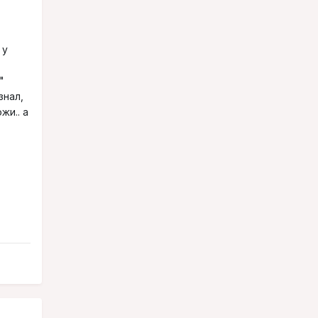
 у
"
знал,
жи.. а