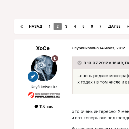
НАЗАД
1
2
3
4
5
6
7
ДАЛЕЕ
XoCe
Опубликовано
14 июля, 2012
В 13.07.2012 в 16:49, 
...очень редкие моногра
х годах ( в том числе и 
Клуб knives.kz
11.6 тыс
Это очень интересно! У ме
и вот теперь они подтвер
Вы совсем-совсем не практи