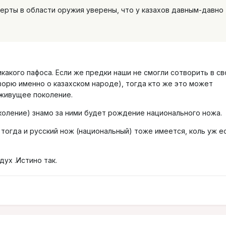
ерты в области оружия уверены, что у казахов давным-давно
какого пафоса. Если же предки наши не смогли сотворить в св
ворю именно о казахском народе), тогда кто же это может
 живущее поколение.
околение) знамо за ними будет рождение национального ножа.
тогда и русский нож (национальный) тоже имеется, коль уж е
дух .Истино так.