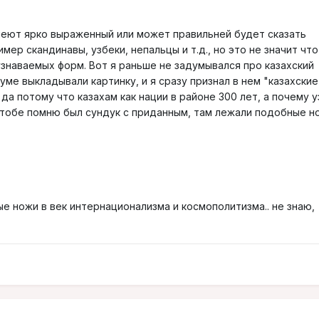
еют ярко выраженный или может правильней будет сказать
мер скандинавы, узбеки, непальцы и т.д., но это не значит что
узнаваемых форм. Вот я раньше не задумывался про казахский
уме выкладывали картинку, и я сразу признал в нем "казахские
 да потому что казахам как нации в районе 300 лет, а почему у
-тобе помню был сундук с приданным, там лежали подобные но
е ножи в век интернационализма и космополитизма.. не знаю,