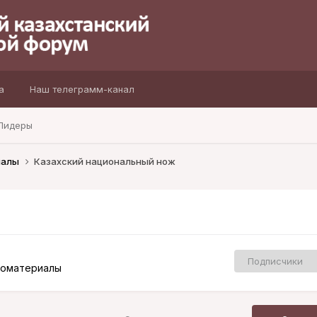
а
Наш телеграмм-канал
Лидеры
иалы
Казахский национальный нож
Подписчики
еоматериалы