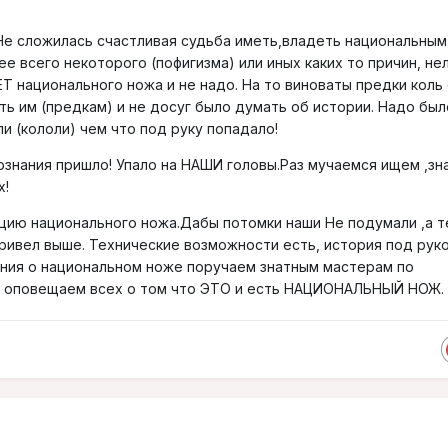
 Не сложилась счастливая судьба иметь,владеть национальным
е всего некоторого (пофигизма) или иных каких то причин, не
ЕТ национального ножа и не надо. На то виноваты предки коль
ь им (предкам) и не досуг было думать об истории. Надо был
и (кололи) чем что под руку попадало!
ознания пришло! Упало на НАШИ головы.Раз мучаемся ищем ,зн
х!
цию национального ножа.Дабы потомки наши Не подумали ,а т
привел выше. Технические возможности есть, история под руко
ния о национальном ноже поручаем знатным мастерам по
, оповещаем всех о том что ЭТО и есть НАЦИОНАЛЬНЫЙ НОЖ.