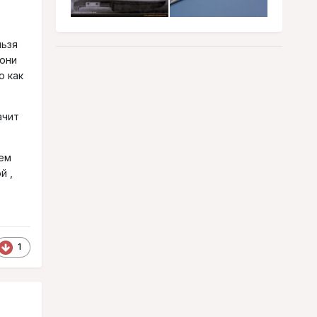
льзя
 они
о как
ачит
ем
й ,
1