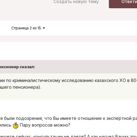
Создать новую тему
Ответ
Страница 2 из 15
Пенсионер сказал:
фии по криминалистическому исследованию казахского ХО в 80
вашего пенсионера).
ня были подозрения, что Вы имеете отношение к экспертной р
дились
Пару вопросов можно?
куете сейчас, консультации не даете? А как насчет Ваших тр