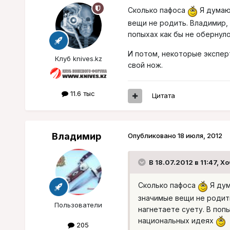
Сколько пафоса
Я думаю
вещи не родить. Владимир,
попыхах как бы не обернул
И потом, некоторые экспер
Клуб knives.kz
свой нож.
11.6 тыс
Цитата
Владимир
Опубликовано
18 июля, 2012
В 18.07.2012 в 11:47, X
Сколько пафоса
Я дум
значимые вещи не родит
Пользователи
нагнетаете суету. В поп
национальных идеях
205