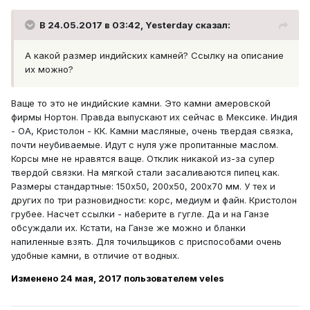
В 24.05.2017 в 03:42, Yesterday сказал:
А какой размер индийских камней? Ссылку на описание
их можно?
Ваще то это не индийские камни. Это камни амеровской
фирмы Нортон. Правда выпускают их сейчас в Мексике. Индия
- ОА, Кристолон - КК. Камни масляные, очень твердая связка,
почти неубиваемые. Идут с нуля уже пропитанные маслом.
Корсы мне не нравятся ваще. Отклик никакой из-за супер
твердой связки. На мягкой стали засаливаются пипец как.
Размеры стандартные: 150х50, 200х50, 200х70 мм. У тех и
других по три разновидности: корс, медиум и файн. Кристолон
грубее. Насчет ссылки - наберите в гугле. Да и на Ганзе
обсуждали их. Кстати, на Ганзе же можно и бланки
напиленные взять. Для точильщиков с приспособами очень
удобные камни, в отличие от водных.
Изменено
24 мая, 2017
пользователем veles