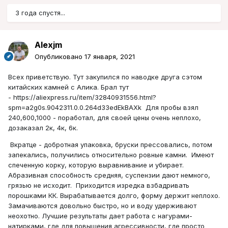
3 года спустя...
Alexjm
Опубликовано
17 января, 2021
Всех приветствую. Тут закупился по наводке друга сэтом
китайских камней с Алика. Брал тут
- https://aliexpress.ru/item/32840931556.html?
spm=a2g0s.9042311.0.0.264d33edEkBAXk Для пробы взял
240,600,1000 - поработал, для своей цены очень неплохо,
дозаказал 2к, 4к, 6к.
Вкратце - добротная упаковка, бруски прессовались, потом
запекались, получились относительно ровные камни. Имеют
спеченную корку, которую выравнивание и убирает.
Абразивная способность средняя, суспензии дают немного,
грязью не исходит. Приходится изредка взбадривать
порошками КК. Вырабатывается долго, форму держит неплохо.
Замачиваются довольно быстро, но и воду удерживают
неохотно. Лучшие результаты дает работа с нагурами-
натирками, где для повышения агрессивности, где просто