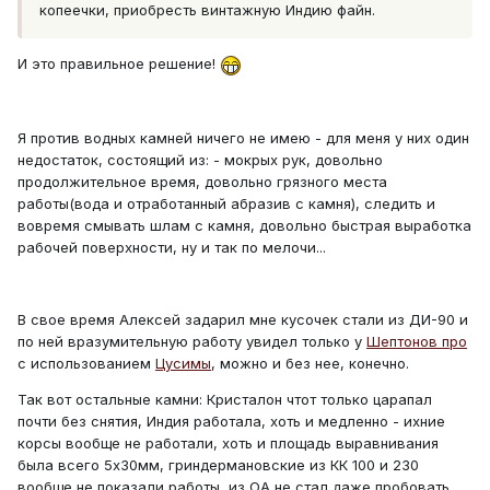
копеечки, приобресть винтажную Индию файн.
И это правильное решение!
Я против водных камней ничего не имею - для меня у них один
недостаток, состоящий из: - мокрых рук, довольно
продолжительное время, довольно грязного места
работы(вода и отработанный абразив с камня), следить и
вовремя смывать шлам с камня, довольно быстрая выработка
рабочей поверхности, ну и так по мелочи...
В свое время Алексей задарил мне кусочек стали из ДИ-90 и
по ней вразумительную работу увидел только у
Шептонов про
с использованием
Цусимы
, можно и без нее, конечно.
Так вот остальные камни: Кристалон чтот только царапал
почти без снятия, Индия работала, хоть и медленно - ихние
корсы вообще не работали, хоть и площадь выравнивания
была всего 5х30мм, гриндермановские из КК 100 и 230
вообще не показали работы, из ОА не стал даже пробовать...