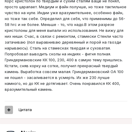
Корс кристолон по твердым и сухим сталям ваще не понял,
просто царапает. Медиум и файн получше, но тоже тактильное
чувство на нуле. Индии уже вразумительнее, особенно файн,
но тоже так себе. Определил для себя, что применимы до 56-
58 hrc и не более. Меньше - то, что надо.В этом разрезе
кристолоны для меня выпали из использования. Не вижу для
них ниши. Счас, в связи с ремонтом, стамески Стенли часто
затачиваю (пол выравниваю деревянный и порой на гвозди
нарываюсь). Сталь на стамесках твердая и суховатая.
Попробовал выводить сколы на индиях - фигня полная.
Гриндермановские КК 100, 230, 400 в самую тему пришлись.
Кстати, сняв корку на сотке, получил прекрасный твердый
камень. Выработка совсем малая. Гриндермановский ОА 100
не пошел - засаливается в усмерть. Их же 230 лучше
намного, но до КК не дотягивает. Очень понравился КК 400,
вразумительный камень.
Цитата