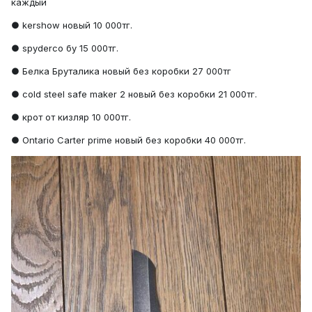
каждый
● kershow новый 10 000тг.
● spyderco бу 15 000тг.
● Белка Бруталика новый без коробки 27 000тг
● cold steel safe maker 2 новый без коробки 21 000тг.
● крот от кизляр 10 000тг.
● Ontario Carter prime новый без коробки 40 000тг.