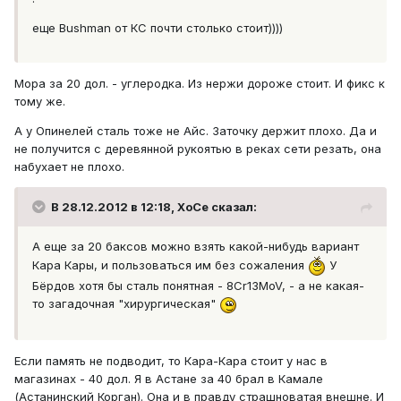
еще Bushman от КС почти столько стоит))))
Мора за 20 дол. - углеродка. Из нержи дороже стоит. И фикс к
тому же.
А у Опинелей сталь тоже не Айс. Заточку держит плохо. Да и
не получится с деревянной рукоятью в реках сети резать, она
набухает не плохо.
В 28.12.2012 в 12:18, XoCe сказал:
А еще за 20 баксов можно взять какой-нибудь вариант
Кара Кары, и пользоваться им без сожаления
У
Бёрдов хотя бы сталь понятная - 8Cr13MoV, - а не какая-
то загадочная "хирургическая"
Если память не подводит, то Кара-Кара стоит у нас в
магазинах - 40 дол. Я в Астане за 40 брал в Камале
(Астанинский Корган). Она и в правду страшноватая внешне. И