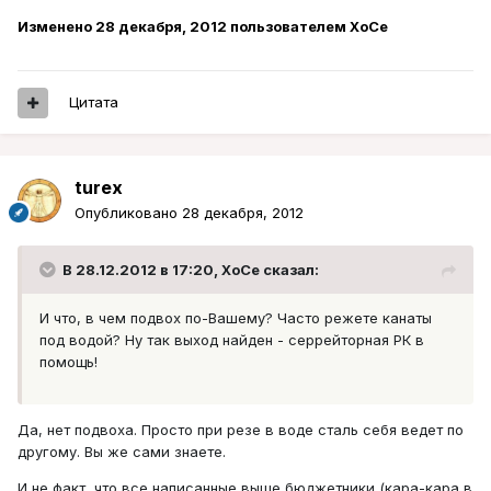
Изменено
28 декабря, 2012
пользователем XoCe
Цитата
turex
Опубликовано
28 декабря, 2012
В 28.12.2012 в 17:20, XoCe сказал:
И что, в чем подвох по-Вашему? Часто режете канаты
под водой? Ну так выход найден - серрейторная РК в
помощь!
Да, нет подвоха. Просто при резе в воде сталь себя ведет по
другому. Вы же сами знаете.
И не факт, что все написанные выше бюджетники (кара-кара в