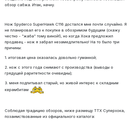
обзор сабжа. Итак, начну.
Нож Spyderco SuperHawk C116 достался мне почти случайно. Я
не планировал его к покупке в обозримом будущем (скажу
честно - "жаба" тому виной!), но когда Хока предложил
продавец - нож я забрал незамедлительно! На то было три
причины:
1. итоговая цена оказалась довольно гуманной;
2. нож с этого года снимают с производства (выводы о
грядущей раритетности очевидны);
3. меня подпитывал старый, но живой интерес к складным
керамбитам
Соблюдая традицию обзоров, ниже размещу ТТХ Суперхока,
позаимствованные из официального каталога: