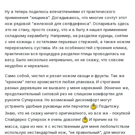
Ну а теперь поделюсь впечатлениями от практического
применения "хищника". Догадываюсь, что многие сочтут этот
нож рядовой "железкой для селфдефенса". Оспаривать здесь
это не стану, просто скажу, что и в быту я нашел применение
складному керамбиту. Например, на разделке курицы, снятии
с нее кожицы с остатками перьевых стержней, а также ножом
перерезались суставы. Из-за особенностей строения клинка,
практически вся процедура разделки птицы проводилась на
весу. Было несколько непривычно, но не скажу, что совсем
неудобно и нереально.
Само собой, чистил и резал ножом овощи и фрукты. Так же
"крюком" легко кромсается любая упаковка. И строгание
разных деревяшек не вызвало у меня нареканий. (Конечно же,
продолжительный силовой рез не слишком комфортен для
рукояти Суперхока. Но возможный дискомфорт могут
устранить удобные рукавицы или перчатки
) Подытожу.
Знаю, что не скажу ничего оригиналного, но все же - покупкой
Спайдерко Суперхок я очень доволен!
И причин на то
масса, одна из них: я с естественным для меня любопытством
использую нестандартный нож, "не правильный", для многих