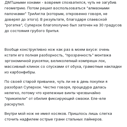
ДМТшными хонами - вовремя спохватился, чуть не загубив
геометрию. Потом решил воспользоваться "алмазными
палочками" ТриАнгла (которым, откровенно говоря, не
доверял до этого). В результате, благодаря спаевской
"рогатке", Суперхок благополучно был заточен на 30 градусов
до состояния грубого бритья.
Вообще конструктивно нож как раз в моем вкусе: очень
кстати его полная разборность, "прозрачность" монтажа
эргономичной рукоятки, великолепный компрешн лок,
массивный клинок со спусками от обуха, грамотные накладки
из карбонфибры.
По своей старой привычке, чуть ли не в день покупки я
разобрал Суперхок. Честно говоря, процедура далась
нелегко, потому что крепежные винты чрезвычайно
"прикипели" от обилия фиксирующей смазки. Еле-еле
раскрутил.
Внутри мой нож не имел косяков. Пришлось лишь слегка
сточить надфилем острые грани стальных лайнеров.