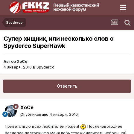
Spyderco
Супер хищник, или несколько слов о
Spyderco SuperHawk
Автор
XoCe
4 января, 2010
в
Spyderco
Ответить
XoCe
Опубликовано
4 января, 2010
Приветствую всех любителей ножей!
Посленовогоднее
безделие подтолкнуло меня побыстрому написать небольшой